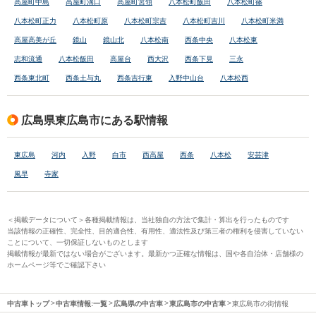
高屋町中島
高屋町溝口
高屋町宮領
八本松町飯田
八本松町篠
八本松町正力
八本松町原
八本松町宗吉
八本松町吉川
八本松町米満
高屋高美が丘
鏡山
鏡山北
八本松南
西条中央
八本松東
志和流通
八本松飯田
高屋台
西大沢
西条下見
三永
西条東北町
西条土与丸
西条吉行東
入野中山台
八本松西
広島県東広島市にある駅情報
東広島
河内
入野
白市
西高屋
西条
八本松
安芸津
風早
寺家
＜掲載データについて＞各種掲載情報は、当社独自の方法で集計・算出を行ったものです
当該情報の正確性、完全性、目的適合性、有用性、適法性及び第三者の権利を侵害していない
ことについて、一切保証しないものとします
掲載情報が最新ではない場合がございます。最新かつ正確な情報は、国や各自治体・店舗様の
ホームページ等でご確認下さい
中古車トップ
中古車情報:一覧
広島県の中古車
東広島市の中古車
東広島市の街情報