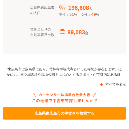
196,608
広島県東広島市
人
の人口
51
49
男性：
%
女性：
%
世帯当たりの
99,083
台
自動車普及台数
"東広島市は広島県にあり、竹林寺や福成寺といった寺院が存在します。ほ
かにも、三ツ城古墳や鏡山公園をはじめとするスポットが市域内にあるほ
か、近畿大学や東広島医療センターといった施設なども設けられていま
すべてを表示
す。そして、樽せんべいなどや黒瀬牛などが地域の名産品として挙げられ
るほか、地域の伝統行事としては御建神社祇園祭り、安芸津住吉祭り花火
大会、安芸津かきまつりなどが例年行われています。交通面では、国道2
号線や国道375号線、県道332号線などの道路を利用することが可能である
ほか、西日本旅客鉄道・山陽本線がエリア内に乗り入れています。なお、
この市においては「次世代自動車充電インフラ整備促進事業」、「クリー
広島県東広島市の中古車を検索する
ンエネルギー自動車導入促進対策費補助金」などの自動車補助金制度を申
請することができます。"