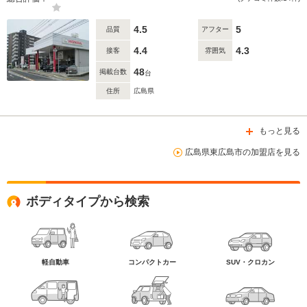
4.5
5
品質
アフター
4.4
4.3
接客
雰囲気
48
掲載台数
台
住所
広島県
もっと見る
広島県東広島市の加盟店を見る
ボディタイプから検索
軽自動車
コンパクトカー
SUV・クロカン