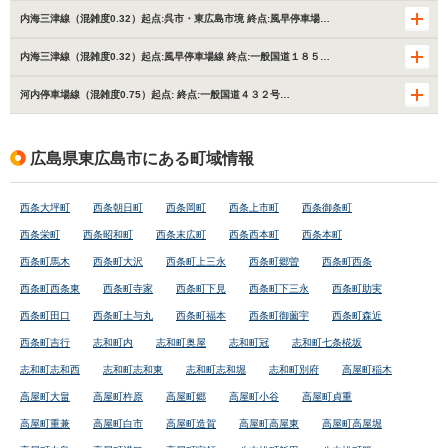
内海三津線（混雑度0.32）起点:呉市・東広島市境 終点:風早停車場…
内海三津線（混雑度0.32）起点:風早停車場線 終点:一般国道１８５…
河内停車場線（混雑度0.75）起点: 終点:一般国道４３２号…
広島県東広島市にある町域情報
西条大坪町
西条朝日町
西条岡町
西条上市町
西条御条町
西条栄町
西条昭和町
西条末広町
西条西本町
西条本町
西条町馬木
西条町大沢
西条町上三永
西条町郷曽
西条町西条
西条町西条東
西条町寺家
西条町下見
西条町下三永
西条町助実
西条町田口
西条町土与丸
西条町福本
西条町御薗宇
西条町森近
西条町吉行
志和町内
志和町奥屋
志和町冠
志和町七条椛坂
志和町志和西
志和町志和東
志和町志和堀
志和町別府
高屋町稲木
高屋町大畠
高屋町杵原
高屋町郷
高屋町小谷
高屋町貞重
高屋町重兼
高屋町白市
高屋町造賀
高屋町高屋東
高屋町高屋堀