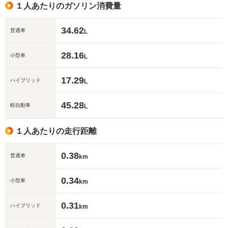
１人あたりのガソリン消費量
34.62
普通車
L
28.16
小型車
L
17.29
ハイブリッド
L
45.28
軽自動車
L
１人あたりの走行距離
0.38
普通車
km
0.34
小型車
km
0.31
ハイブリッド
km