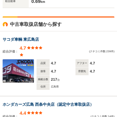
0.69
軽自動車
km
中古車取扱店舗から探す
サコダ車輌 東広島店
4.7
総合評価：
(クチコミ件数:239件)
4.7
4.7
品質
アフター
4.7
4.7
接客
雰囲気
217
掲載台数
台
住所
広島県
ホンダカーズ広島 西条中央店（認定中古車取扱店）
4.4
総合評価：
(クチコミ件数:14件)