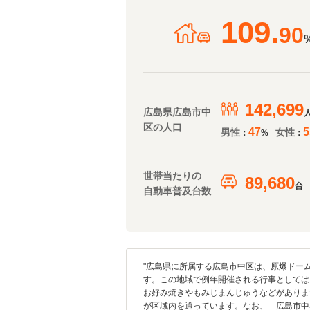
109.
90
142,699
広島県広島市中
区の人口
47
5
男性
女性
：
%
：
世帯当たりの
89,680
台
自動車普及台数
"広島県に所属する広島市中区は、原爆ドー
す。この地域で例年開催される行事としては
お好み焼きやもみじまんじゅうなどがありま
が区域内を通っています。なお、「広島市中