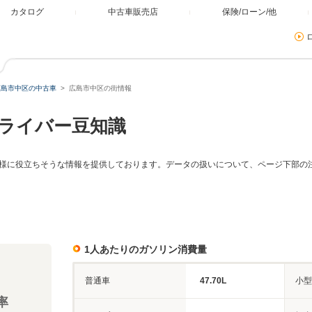
カタログ
中古車販売店
保険/ローン/他
広島市中区の中古車
広島市中区の街情報
ライバー豆知識
様に役立ちそうな情報を提供しております。データの扱いについて、ページ下部の
1人あたりのガソリン消費量
普通車
47.70L
小型
率