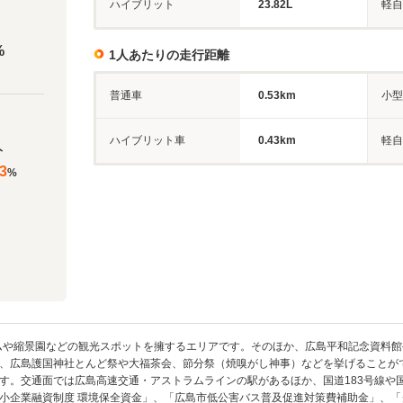
ハイブリット
23.82L
軽自
%
1人あたりの走行距離
普通車
0.53km
小型
ハイブリット車
0.43km
軽自
人
3
%
ムや縮景園などの観光スポットを擁するエリアです。そのほか、広島平和記念資料
、広島護国神社とんど祭や大福茶会、節分祭（焼嗅がし神事）などを挙げることが
す。交通面では広島高速交通・アストラムラインの駅があるほか、国道183号線や国
小企業融資制度 環境保全資金」、「広島市低公害バス普及促進対策費補助金」、