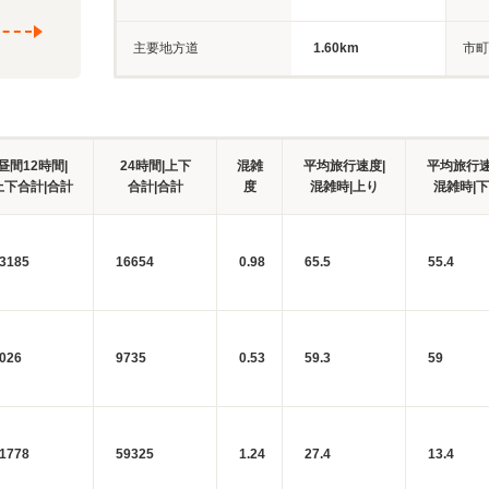
主要地方道
1.60km
市町
昼間12時間|
24時間|上下
混雑
平均旅行速度|
平均旅行速
上下合計|合計
合計|合計
度
混雑時|上り
混雑時|
3185
16654
0.98
65.5
55.4
026
9735
0.53
59.3
59
1778
59325
1.24
27.4
13.4