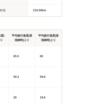
村道
210.50km
度|
平均旅行速度|昼
平均旅行速度|昼
下り
混雑時|上り
混雑時|上り
65.5
60
59.3
59.8
29
19.6