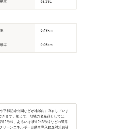
動車
62.39L
車
0.47km
動車
0.95km
館や平和記念公園などが地域内に存在していま
できます。加えて、地域の名産品としては、
道2号線、あるいは県道243号線などの道路
「クリーンエネルギー自動車導入促進対策費補