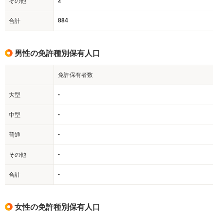
2
その他
884
合計
男性の免許種別保有人口
免許保有者数
-
大型
-
中型
-
普通
-
その他
-
合計
女性の免許種別保有人口