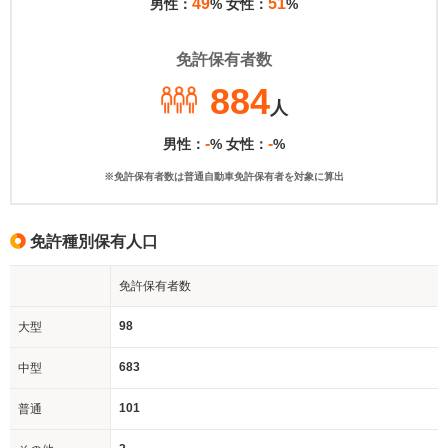
49
51
男性：
% 女性：
%
免許保有者数
884
人
-
-
男性：
% 女性：
%
※免許保有者数は普通自動車免許保有者を対象に算出
免許種別保有人口
免許保有者数
98
大型
683
中型
101
普通