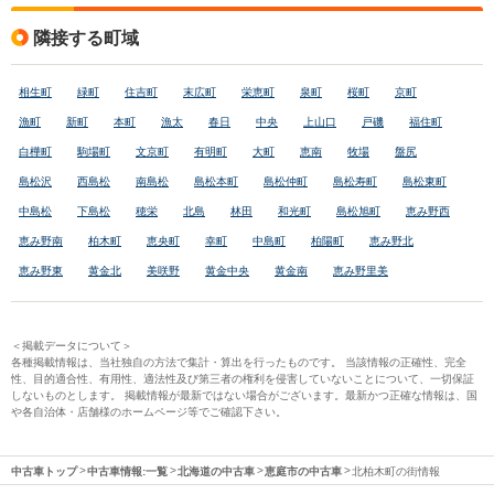
隣接する町域
相生町
緑町
住吉町
末広町
栄恵町
泉町
桜町
京町
漁町
新町
本町
漁太
春日
中央
上山口
戸磯
福住町
白樺町
駒場町
文京町
有明町
大町
恵南
牧場
盤尻
島松沢
西島松
南島松
島松本町
島松仲町
島松寿町
島松東町
中島松
下島松
穂栄
北島
林田
和光町
島松旭町
恵み野西
恵み野南
柏木町
恵央町
幸町
中島町
柏陽町
恵み野北
恵み野東
黄金北
美咲野
黄金中央
黄金南
恵み野里美
＜掲載データについて＞
各種掲載情報は、当社独自の方法で集計・算出を行ったものです。 当該情報の正確性、完全
性、目的適合性、有用性、適法性及び第三者の権利を侵害していないことについて、一切保証
しないものとします。 掲載情報が最新ではない場合がございます。最新かつ正確な情報は、国
や各自治体・店舗様のホームページ等でご確認下さい。
中古車トップ
中古車情報:一覧
北海道の中古車
恵庭市の中古車
北柏木町の街情報