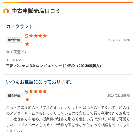
中古車販売店口コミ
カークラフト
5
総合評価
2014/03/17投稿
全て完璧です
ｓｊ８１０
三菱 パジェロ 3.0 ロング エクシード 4WD（2013/09購入）
いつもお世話になっております。
5
総合評価
2014/02/18投稿
こちらで二度購入させて頂きました。いつも相談にものってくれて、購入後
のアフターサービスもしっかりしているので安心して長く利用できるお店で
す。社長さんを始め、従業員の皆さん明るく優しい方ばかり。綺麗で可愛ら
しいキッズスペースもあるので子供を遊ばせながらゆっくり話を聞いてもら
えますよ♪