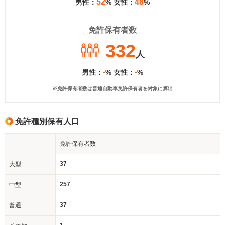
52
48
男性：
% 女性：
%
免許保有者数
332
人
-
-
男性：
% 女性：
%
※免許保有者数は普通自動車免許保有者を対象に算出
免許種別保有人口
免許保有者数
37
大型
257
中型
37
普通