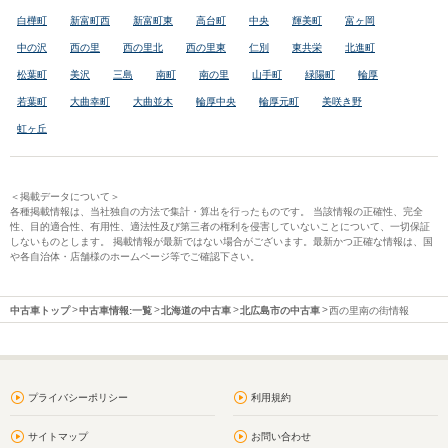
白樺町
新富町西
新富町東
高台町
中央
輝美町
富ヶ岡
中の沢
西の里
西の里北
西の里東
仁別
東共栄
北進町
松葉町
美沢
三島
南町
南の里
山手町
緑陽町
輪厚
若葉町
大曲幸町
大曲並木
輪厚中央
輪厚元町
美咲き野
虹ヶ丘
＜掲載データについて＞
各種掲載情報は、当社独自の方法で集計・算出を行ったものです。 当該情報の正確性、完全
性、目的適合性、有用性、適法性及び第三者の権利を侵害していないことについて、一切保証
しないものとします。 掲載情報が最新ではない場合がございます。最新かつ正確な情報は、国
や各自治体・店舗様のホームページ等でご確認下さい。
中古車トップ
中古車情報:一覧
北海道の中古車
北広島市の中古車
西の里南の街情報
プライバシーポリシー
利用規約
サイトマップ
お問い合わせ