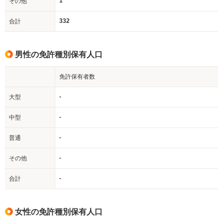
1
その他
332
合計
男性の免許種別保有人口
免許保有者数
-
大型
-
中型
-
普通
-
その他
-
合計
女性の免許種別保有人口