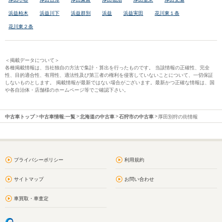
浜益柏木
浜益川下
浜益群別
浜益
浜益実田
花川東１条
花川東２条
＜掲載データについて＞
各種掲載情報は、当社独自の方法で集計・算出を行ったものです。 当該情報の正確性、完全
性、目的適合性、有用性、適法性及び第三者の権利を侵害していないことについて、一切保証
しないものとします。 掲載情報が最新ではない場合がございます。最新かつ正確な情報は、国
や各自治体・店舗様のホームページ等でご確認下さい。
中古車トップ
中古車情報:一覧
北海道の中古車
石狩市の中古車
厚田別狩の街情報
プライバシーポリシー
利用規約
サイトマップ
お問い合わせ
車買取・車査定