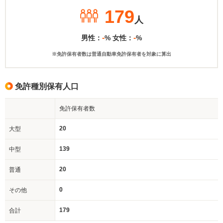
179
人
-
-
男性：
% 女性：
%
※免許保有者数は普通自動車免許保有者を対象に算出
免許種別保有人口
免許保有者数
20
大型
139
中型
20
普通
0
その他
179
合計