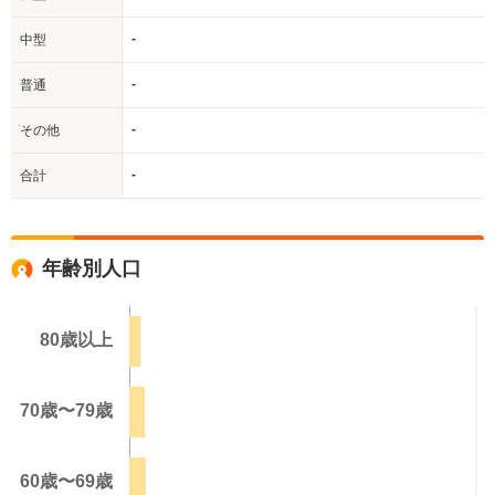
-
中型
-
普通
-
その他
-
合計
年齢別人口