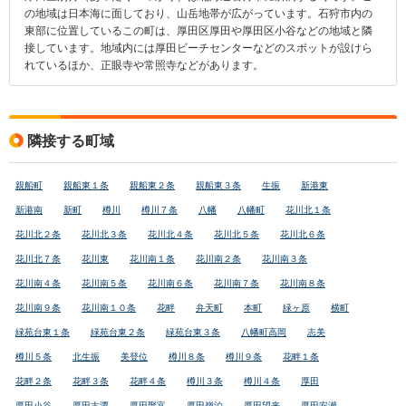
の地域は日本海に面しており、山岳地帯が広がっています。石狩市内の
東部に位置しているこの町は、厚田区厚田や厚田区小谷などの地域と隣
接しています。地域内には厚田ビーチセンターなどのスポットが設けら
れているほか、正眼寺や常照寺などがあります。
隣接する町域
親船町
親船東１条
親船東２条
親船東３条
生振
新港東
新港南
新町
樽川
樽川７条
八幡
八幡町
花川北１条
花川北２条
花川北３条
花川北４条
花川北５条
花川北６条
花川北７条
花川東
花川南１条
花川南２条
花川南３条
花川南４条
花川南５条
花川南６条
花川南７条
花川南８条
花川南９条
花川南１０条
花畔
弁天町
本町
緑ヶ原
横町
緑苑台東１条
緑苑台東２条
緑苑台東３条
八幡町高岡
志美
樽川５条
北生振
美登位
樽川８条
樽川９条
花畔１条
花畔２条
花畔３条
花畔４条
樽川３条
樽川４条
厚田
厚田小谷
厚田古潭
厚田聚富
厚田嶺泊
厚田望来
厚田安瀬