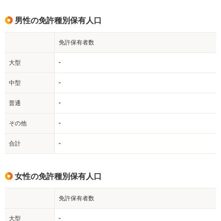
男性の免許種別保有人口
免許保有者数
-
大型
-
中型
-
普通
-
その他
-
合計
女性の免許種別保有人口
免許保有者数
-
大型