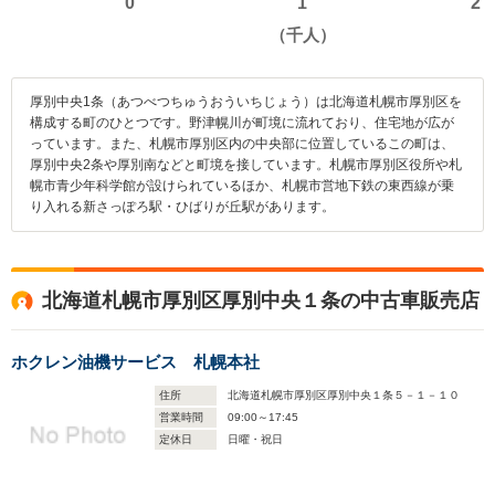
厚別中央1条（あつべつちゅうおういちじょう）は北海道札幌市厚別区を
構成する町のひとつです。野津幌川が町境に流れており、住宅地が広が
っています。また、札幌市厚別区内の中央部に位置しているこの町は、
厚別中央2条や厚別南などと町境を接しています。札幌市厚別区役所や札
幌市青少年科学館が設けられているほか、札幌市営地下鉄の東西線が乗
り入れる新さっぽろ駅・ひばりが丘駅があります。
北海道札幌市厚別区厚別中央１条の中古車販売店
ホクレン油機サービス 札幌本社
住所
北海道札幌市厚別区厚別中央１条５－１－１０
営業時間
09:00～17:45
定休日
日曜・祝日