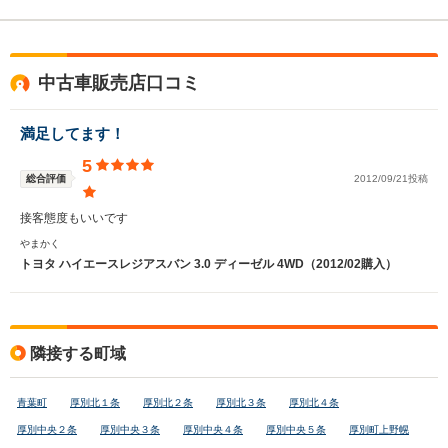
中古車販売店口コミ
満足してます！
5
総合評価
2012/09/21投稿
接客態度もいいです
やまかく
トヨタ ハイエースレジアスバン 3.0 ディーゼル 4WD（2012/02購入）
隣接する町域
青葉町
厚別北１条
厚別北２条
厚別北３条
厚別北４条
厚別中央２条
厚別中央３条
厚別中央４条
厚別中央５条
厚別町上野幌