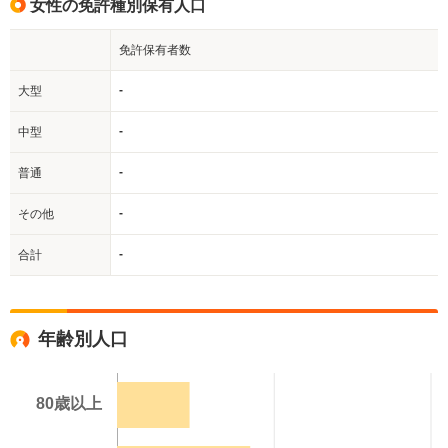
女性の免許種別保有人口
免許保有者数
-
大型
-
中型
-
普通
-
その他
-
合計
年齢別人口