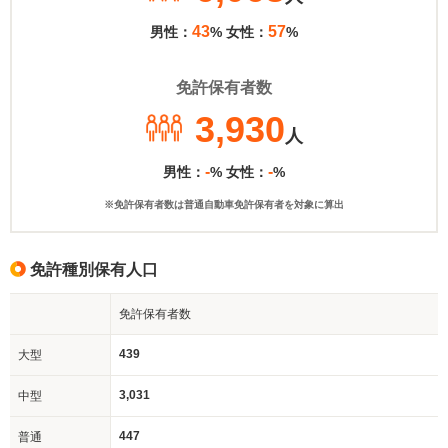
43
57
男性：
% 女性：
%
免許保有者数
3,930
人
-
-
男性：
% 女性：
%
※免許保有者数は普通自動車免許保有者を対象に算出
免許種別保有人口
免許保有者数
439
大型
3,031
中型
447
普通