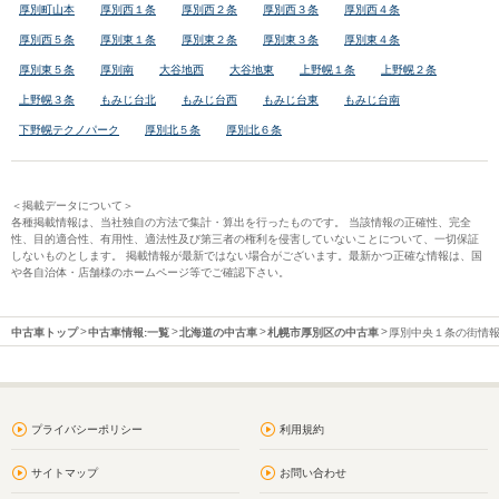
厚別町山本
厚別西１条
厚別西２条
厚別西３条
厚別西４条
厚別西５条
厚別東１条
厚別東２条
厚別東３条
厚別東４条
厚別東５条
厚別南
大谷地西
大谷地東
上野幌１条
上野幌２条
上野幌３条
もみじ台北
もみじ台西
もみじ台東
もみじ台南
下野幌テクノパーク
厚別北５条
厚別北６条
＜掲載データについて＞
各種掲載情報は、当社独自の方法で集計・算出を行ったものです。 当該情報の正確性、完全
性、目的適合性、有用性、適法性及び第三者の権利を侵害していないことについて、一切保証
しないものとします。 掲載情報が最新ではない場合がございます。最新かつ正確な情報は、国
や各自治体・店舗様のホームページ等でご確認下さい。
中古車トップ
中古車情報:一覧
北海道の中古車
札幌市厚別区の中古車
厚別中央１条の街情
プライバシーポリシー
利用規約
サイトマップ
お問い合わせ