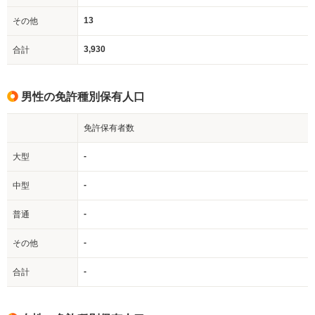
13
その他
3,930
合計
男性の免許種別保有人口
免許保有者数
-
大型
-
中型
-
普通
-
その他
-
合計