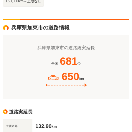
150,000km～上限なし
兵庫県加東市の道路情報
兵庫県加東市の道路総実延長
681
全国
位
650
km
道路実延長
132.90
主要道路
km