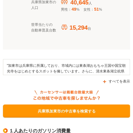
40,645
兵庫県加東市の
人
人口
49
51
男性：
%
女性：
%
世帯当たりの
15,294
台
自動車普及台数
"加東市は兵庫県に所属しており、市域内には東条湖おもちゃ王国や国宝朝
光寺をはじめとするスポットを擁しています。さらに、清水東条湖立杭県
立自然公園や滝野温泉ぽかぽなどが、加東市内に設けられた施設として挙
すべてを表示
げることができます。市内で開催されるイベントとしては、佐保神社「佐
保の秋祭り」や花まつり鮎まつり、加東伝の助マラソンなどの名前が挙げ
られます。また、この地域には白桃ジャムやはちみつといった名産品があ
ります。国道175号線や国道372号線、あるいは県道567号線といった道路
が通る加東市には、西日本旅客鉄道・加古川線の停車駅が設置されていま
す。なお、加東市では自動車補助金制度の給付が行われており、「運送事
兵庫県加東市の中古車を検索する
業者への低公害車普及促進補助事業」、「低公害車導入補助事業」、
「（淡路地域）EVタクシー・レンタカー導入補助制度」が利用できま
す。"
１人あたりのガソリン消費量