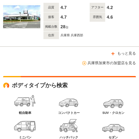
4.7
4.2
品質
アフター
4.7
4.6
接客
雰囲気
28
掲載台数
台
住所
兵庫県 兵庫西部
もっと見る
兵庫県加東市の加盟店を見る
ボディタイプから検索
軽自動車
コンパクトカー
SUV・クロカン
ミニバン
ハッチバック
セダン