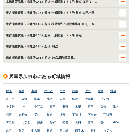
上鴨川西脇線（混雑度0.41）起点:一般国道３７２号 終点:加東市・…
東古瀬穂積線（混雑度0.75）起点:一般国道１７５号 終点:大門小田…
東古瀬穂積線（混雑度0.85）起点:松尾青野ヶ原停車場線 終点:一般…
東古瀬穂積線（混雑度0.96）起点:一般国道３７２号 終点:…
東古瀬穂積線（混雑度0.94）起点: 終点:…
東古瀬穂積線（混雑度0.83）起点: 終点:西脇三田線…
兵庫県加東市にある町域情報
秋津
厚利
家原
池之内
出水
岩屋
上田
馬瀬
永福
多井田
大畑
岡本
小沢
貝原
梶原
上鴨川
上久米
上滝野
上中
上三草
喜田
北野
木梨
窪田
久米
黒谷
河高
光明寺
栄枝
桜台
沢部
下鴨川
下久米
下滝野
下三草
少分谷
新定
新町
曽我
大門
高岡
田中
天神
東実
鳥居
中古瀬
長貞
西古瀬
西垂水
野村
掎鹿谷