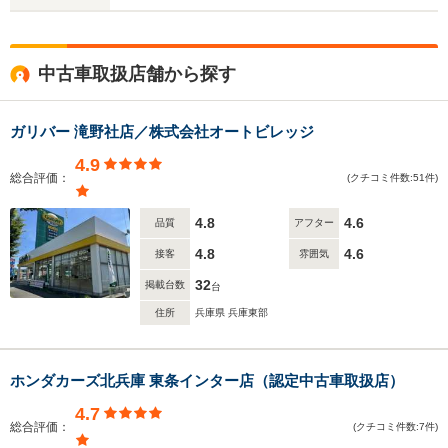
中古車取扱店舗から探す
ガリバー 滝野社店／株式会社オートビレッジ
4.9
総合評価：
(クチコミ件数:51件)
4.8
4.6
品質
アフター
4.8
4.6
接客
雰囲気
32
掲載台数
台
住所
兵庫県 兵庫東部
ホンダカーズ北兵庫 東条インター店（認定中古車取扱店）
4.7
総合評価：
(クチコミ件数:7件)