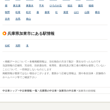
畑
東古瀬
東垂水
平木
ひろのが丘
福吉
藤田
穂積
牧野
松尾
松沢
森
森尾
社
屋度
山口
山国
横谷
吉井
吉馬
南山
兵庫県加東市にある駅情報
社町
滝野
滝
＜掲載データについて＞各種掲載情報は、当社独自の方法で集計・算出を行ったものです
当該情報の正確性、完全性、目的適合性、有用性、適法性及び第三者の権利を侵害していない
ことについて、一切保証しないものとします
掲載情報が最新ではない場合がございます。最新かつ正確な情報は、国や各自治体・店舗様の
ホームページ等でご確認下さい
中古車トップ
中古車情報:一覧
兵庫県の中古車
加東市の中古車
加東市の街情報