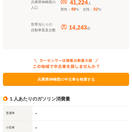
41,224
兵庫県神崎郡の
人
人口
48
52
男性：
%
女性：
%
世帯当たりの
14,243
台
自動車普及台数
兵庫県神崎郡の中古車を検索する
１人あたりのガソリン消費量
-
普通車
-
小型車