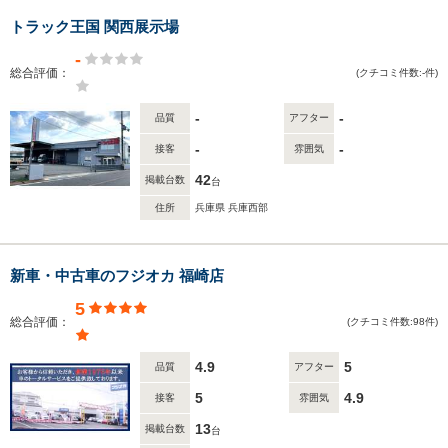
トラック王国 関西展示場
-
総合評価：
(クチコミ件数:-件)
-
-
品質
アフター
-
-
接客
雰囲気
42
掲載台数
台
住所
兵庫県 兵庫西部
新車・中古車のフジオカ 福崎店
5
総合評価：
(クチコミ件数:98件)
4.9
5
品質
アフター
5
4.9
接客
雰囲気
13
掲載台数
台