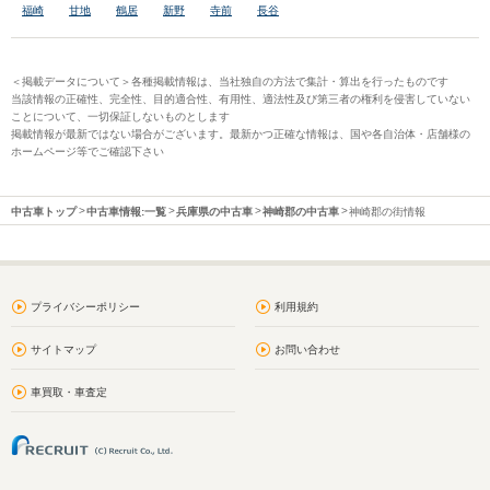
福崎
甘地
鶴居
新野
寺前
長谷
＜掲載データについて＞各種掲載情報は、当社独自の方法で集計・算出を行ったものです
当該情報の正確性、完全性、目的適合性、有用性、適法性及び第三者の権利を侵害していない
ことについて、一切保証しないものとします
掲載情報が最新ではない場合がございます。最新かつ正確な情報は、国や各自治体・店舗様の
ホームページ等でご確認下さい
中古車トップ
中古車情報:一覧
兵庫県の中古車
神崎郡の中古車
神崎郡の街情報
プライバシーポリシー
利用規約
サイトマップ
お問い合わせ
車買取・車査定