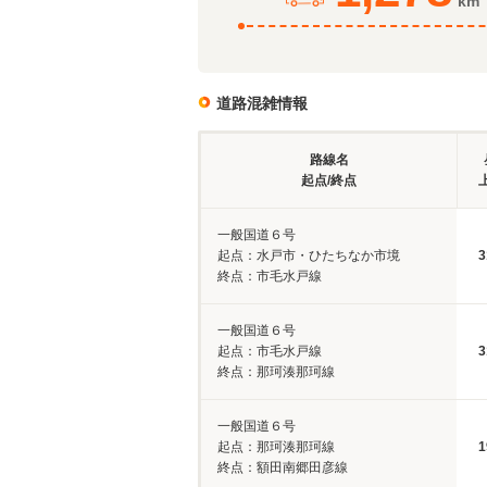
km
道路混雑情報
路線名
起点/終点
一般国道６号
起点：水戸市・ひたちなか市境
3
終点：市毛水戸線
一般国道６号
起点：市毛水戸線
3
終点：那珂湊那珂線
一般国道６号
起点：那珂湊那珂線
1
終点：額田南郷田彦線