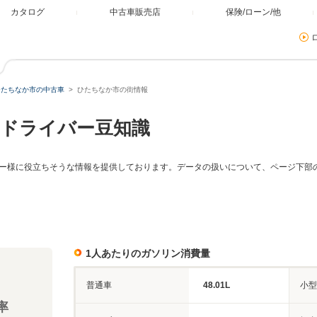
カタログ
中古車販売店
保険/ローン/他
ひたちなか市の中古車
ひたちなか市の街情報
ドライバー豆知識
ー様に役立ちそうな情報を提供しております。データの扱いについて、ページ下部
1人あたりのガソリン消費量
普通車
48.01L
小型
率