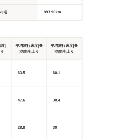
村道
893.90km
度|
平均旅行速度|昼
平均旅行速度|昼
下り
混雑時|上り
混雑時|上り
63.5
60.1
47.6
30.4
28.8
30