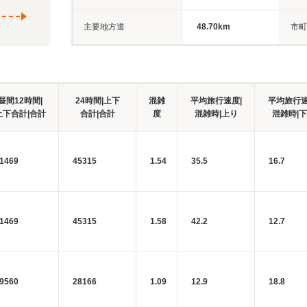
主要地方道
48.70km
市町
昼間12時間|
24時間|上下
混雑
平均旅行速度|
平均旅行速
上下合計|合計
合計|合計
度
混雑時|上り
混雑時|
1469
45315
1.54
35.5
16.7
1469
45315
1.58
42.2
12.7
9560
28166
1.09
12.9
18.8