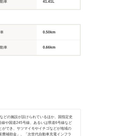
動車
41.41L
車
0.50km
動車
0.66km
ーなどの施設が設けられているほか、国指定史
線や国道245号線、あるいは県道6号線など
とができ、サツマイモやイチゴなどが地域の
策費補助金」、「次世代自動車充電インフラ