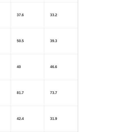
37.6
33.2
50.5
39.3
40
46.6
81.7
73.7
42.4
31.9