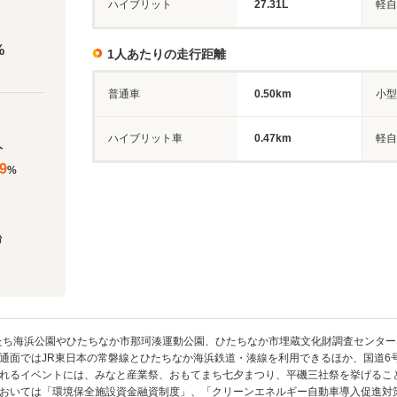
ハイブリット
27.31L
軽自
%
1人あたりの走行距離
普通車
0.50km
小型
ハイブリット車
0.47km
軽自
人
9
%
台
たち海浜公園やひたちなか市那珂湊運動公園、ひたちなか市埋蔵文化財調査センタ
通面ではJR東日本の常磐線とひたちなか海浜鉄道・湊線を利用できるほか、国道6号
れるイベントには、みなと産業祭、おもてまち七夕まつり、平磯三社祭を挙げるこ
おいては「環境保全施設資金融資制度」、「クリーンエネルギー自動車導入促進対