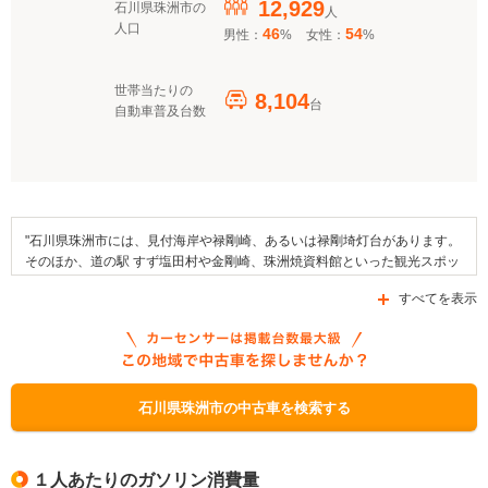
12,929
石川県珠洲市の
人
人口
46
54
男性：
%
女性：
%
世帯当たりの
8,104
台
自動車普及台数
"石川県珠洲市には、見付海岸や禄剛崎、あるいは禄剛埼灯台があります。
そのほか、道の駅 すず塩田村や金剛崎、珠洲焼資料館といった観光スポッ
トが市域内には存在します。また、この地域では飯田町燈籠山祭りや宝立
すべてを表示
七夕キリコ祭り、春日野の秋祭りなどのお祭りが開催され、高倉彦神社の
早船狂言などの伝統行事も同様に地域内で行われます。地域の名産品とし
てはブランド牛である能登牛やワカメなどが知られています。交通面にお
いては国道249号線や県道280号線、あるいは県道28号線を含む複数の道
路がエリア内を通っています。なお、市内に存在する補助金制度として
は、「クリーンエネルギー自動車導入促進対策費補助金」、「石川県地球
石川県珠洲市の中古車を検索する
温暖化対策支援融資制度」や「次世代自動車充電インフラ整備促進事業」
があります。"
１人あたりのガソリン消費量