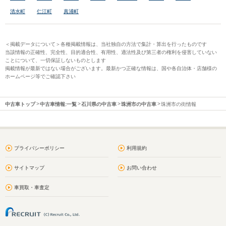
清水町
仁江町
真浦町
＜掲載データについて＞各種掲載情報は、当社独自の方法で集計・算出を行ったものです
当該情報の正確性、完全性、目的適合性、有用性、適法性及び第三者の権利を侵害していない
ことについて、一切保証しないものとします
掲載情報が最新ではない場合がございます。最新かつ正確な情報は、国や各自治体・店舗様の
ホームページ等でご確認下さい
中古車トップ
中古車情報:一覧
石川県の中古車
珠洲市の中古車
珠洲市の街情報
プライバシーポリシー
利用規約
サイトマップ
お問い合わせ
車買取・車査定