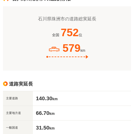
石川県珠洲市の道路総実延長
752
全国
位
579
km
道路実延長
140.30
主要道路
km
66.70
主要地方道
km
31.50
一般国道
km