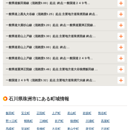
一般県道飯田港線（混雑度0.00）起点: 終点:一般国道２４９号…
一般県道上黒丸大谷線（混雑度0.25）起点:主要地方道珠洲里線 終点…
一般県道大屋杉山線（混雑度0.20）起点: 終点:一般県道粟津正院線…
一般県道若山上戸線（混雑度0.30）起点:主要地方道珠洲里線 終点:…
一般県道若山上戸線（混雑度0.00）起点: 終点:…
一般県道若山上戸線（混雑度0.55）起点: 終点:一般国道２４９号…
一般県道粟津正院線（混雑度0.46）起点:主要地方道大谷狼煙飯田線 …
一般国道２４９号（混雑度0.32）起点:主要地方道珠洲穴水線 終点:…
石川県珠洲市にある町域情報
飯田町
宝立町
正院町
上戸町
若山町
岩坂町
熊谷町
野々江町
蛸島町
三崎町
折戸町
狼煙町
川浦町
高屋町
馬緤町
笹波町
長橋町
大谷町
東山中町
唐笠町
片岩町