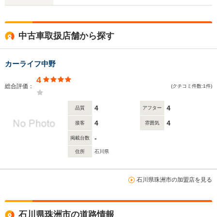
中古車取扱店舗から探す
カーライフ中野
4
総合評価：
(クチコミ件数:1件)
4
4
品質
アフター
4
4
接客
雰囲気
-
掲載台数
住所
石川県
石川県珠洲市の加盟店を見る
石川県珠洲市の道路情報