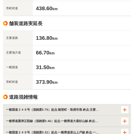
438.60
市町村道
km
舗装道路実延長
136.80
主要道路
km
66.70
主要地方道
km
31.50
一般国道
km
373.90
市町村道
km
道路混雑情報
一般国道２４９号（混雑度0.75）起点:能登町・珠洲市境 終点:主要…
一般県道粟津正院線（混雑度0.46）起点:一般県道大屋杉山線 終点:…
一般国道２４９号（混雑度0.32）起点:一般県道若山上戸線 終点:一…