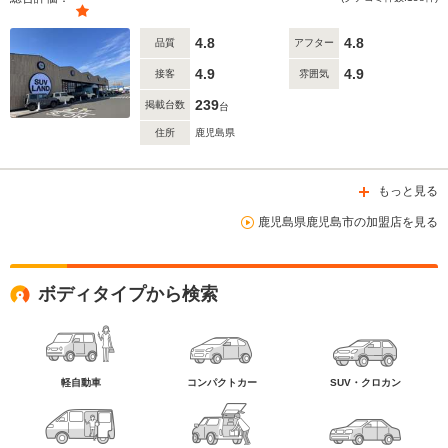
4.8
4.8
品質
アフター
4.9
4.9
接客
雰囲気
239
掲載台数
台
住所
鹿児島県
もっと見る
鹿児島県鹿児島市の加盟店を見る
ボディタイプから検索
軽自動車
コンパクトカー
SUV・クロカン