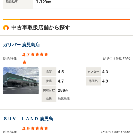
1.12
軽自動車
km
中古車取扱店舗から探す
ガリバー 鹿児島店
4.7
総合評価：
(クチコミ件数:25件)
4.5
4.3
品質
アフター
4.7
4.9
接客
雰囲気
286
掲載台数
台
住所
鹿児島県
ＳＵＶ ＬＡＮＤ 鹿児島
4.9
総合評価：
(クチコミ件数:158件)