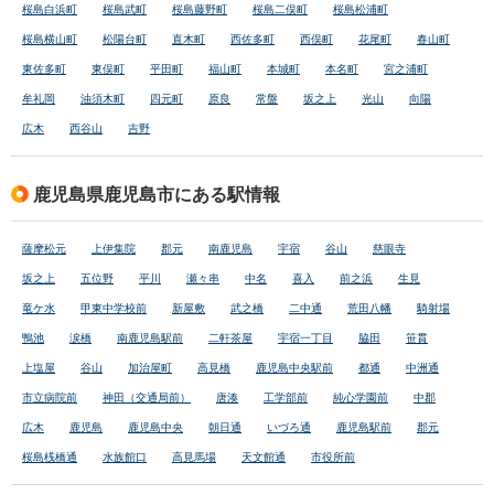
桜島白浜町
桜島武町
桜島藤野町
桜島二俣町
桜島松浦町
桜島横山町
松陽台町
直木町
西佐多町
西俣町
花尾町
春山町
東佐多町
東俣町
平田町
福山町
本城町
本名町
宮之浦町
牟礼岡
油須木町
四元町
原良
常盤
坂之上
光山
向陽
広木
西谷山
吉野
鹿児島県鹿児島市にある駅情報
薩摩松元
上伊集院
郡元
南鹿児島
宇宿
谷山
慈眼寺
坂之上
五位野
平川
瀬々串
中名
喜入
前之浜
生見
竜ケ水
甲東中学校前
新屋敷
武之橋
二中通
荒田八幡
騎射場
鴨池
涙橋
南鹿児島駅前
二軒茶屋
宇宿一丁目
脇田
笹貫
上塩屋
谷山
加治屋町
高見橋
鹿児島中央駅前
都通
中洲通
市立病院前
神田（交通局前）
唐湊
工学部前
純心学園前
中郡
広木
鹿児島
鹿児島中央
朝日通
いづろ通
鹿児島駅前
郡元
桜島桟橋通
水族館口
高見馬場
天文館通
市役所前