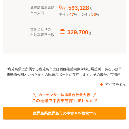
593,128
鹿児島県鹿児島
人
市の人口
47
53
男性：
%
女性：
%
世帯当たりの
329,700
台
自動車普及台数
"鹿児島県に所属する鹿児島市には西郷隆盛銅像や城山展望所、あるいは平
川動物公園といった多くの観光スポットが存在します。そのほか、市域内
にある施設としては、いおワールドかごしま水族館や仙巌園（磯庭園）な
すべてを表示
どが挙げられます。地域で行われるイベントにはおはら祭、かごしま錦江
湾サマーナイト大花火大会を挙げることができ、地域の伝統行事としては
おぎおんさあ、妙円寺詣りなどが例年行われます。この市には、JR九州鹿
児島本線が乗り入れており、エリア内を通る道路としては国道3号線や国
道10号線、国道224号線などが挙げられます。なお、市で利用できる自動
車補助金制度としては、「屋久島電気自動車普及促進支援事業補助金」、
鹿児島県鹿児島市の中古車を検索する
「電気自動車購入補助制度」、「ハイブリッドトラック・天然ガストラッ
クの購入又はリースによる導入への補助制度」があります。"