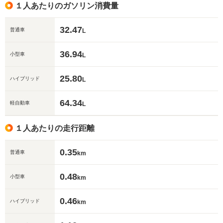
１人あたりのガソリン消費量
32.47
普通車
L
36.94
小型車
L
25.80
ハイブリッド
L
64.34
軽自動車
L
１人あたりの走行距離
0.35
普通車
km
0.48
小型車
km
0.46
ハイブリッド
km