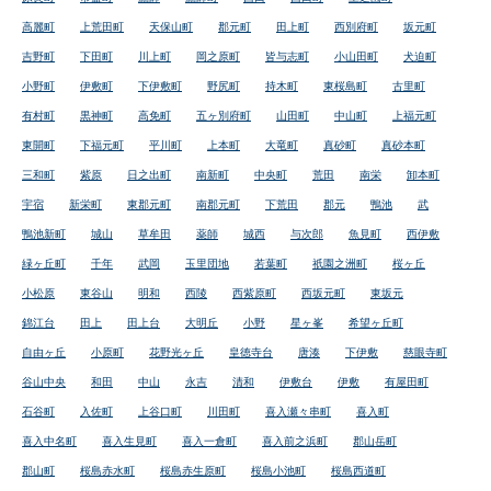
高麗町
上荒田町
天保山町
郡元町
田上町
西別府町
坂元町
吉野町
下田町
川上町
岡之原町
皆与志町
小山田町
犬迫町
小野町
伊敷町
下伊敷町
野尻町
持木町
東桜島町
古里町
有村町
黒神町
高免町
五ヶ別府町
山田町
中山町
上福元町
東開町
下福元町
平川町
上本町
大竜町
真砂町
真砂本町
三和町
紫原
日之出町
南新町
中央町
荒田
南栄
卸本町
宇宿
新栄町
東郡元町
南郡元町
下荒田
郡元
鴨池
武
鴨池新町
城山
草牟田
薬師
城西
与次郎
魚見町
西伊敷
緑ヶ丘町
千年
武岡
玉里団地
若葉町
祇園之洲町
桜ヶ丘
小松原
東谷山
明和
西陵
西紫原町
西坂元町
東坂元
錦江台
田上
田上台
大明丘
小野
星ヶ峯
希望ヶ丘町
自由ヶ丘
小原町
花野光ヶ丘
皇徳寺台
唐湊
下伊敷
慈眼寺町
谷山中央
和田
中山
永吉
清和
伊敷台
伊敷
有屋田町
石谷町
入佐町
上谷口町
川田町
喜入瀬々串町
喜入町
喜入中名町
喜入生見町
喜入一倉町
喜入前之浜町
郡山岳町
郡山町
桜島赤水町
桜島赤生原町
桜島小池町
桜島西道町