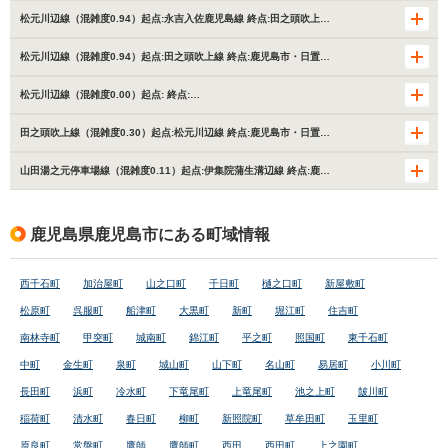
松元川辺線（混雑度0.94）起点:永吉入佐鹿児島線 終点:田之頭吹上…
松元川辺線（混雑度0.94）起点:田之頭吹上線 終点:鹿児島市・日置…
松元川辺線（混雑度0.00）起点: 終点:…
田之頭吹上線（混雑度0.30）起点:松元川辺線 終点:鹿児島市・日置…
山田湯之元停車場線（混雑度0.11）起点:伊集院蒲生溝辺線 終点:鹿…
鹿児島県鹿児島市にある町域情報
西千石町
加治屋町
山之口町
千日町
樋之口町
新屋敷町
松原町
呉服町
船津町
大黒町
新町
堀江町
住吉町
南林寺町
甲突町
城南町
錦江町
平之町
照国町
東千石町
中町
金生町
泉町
城山町
山下町
名山町
易居町
小川町
長田町
浜町
冷水町
下竜尾町
上竜尾町
池之上町
皷川町
稲荷町
清水町
春日町
柳町
新照院町
草牟田町
玉里町
原良町
常盤町
鷹師
鷹師町
西田
西田町
上之園町