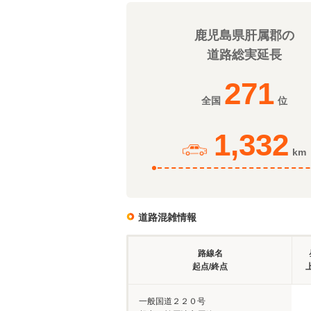
鹿児島県肝属郡の
道路総実延長
271
全国
位
1,332
km
道路混雑情報
路線名
起点/終点
一般国道２２０号