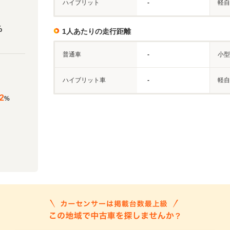
ハイブリット
-
軽自
%
1人あたりの走行距離
普通車
-
小型
ハイブリット車
-
軽自
2
%