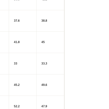
37.6
38.8
41.8
45
33
33.3
45.2
49.6
52.2
47.9