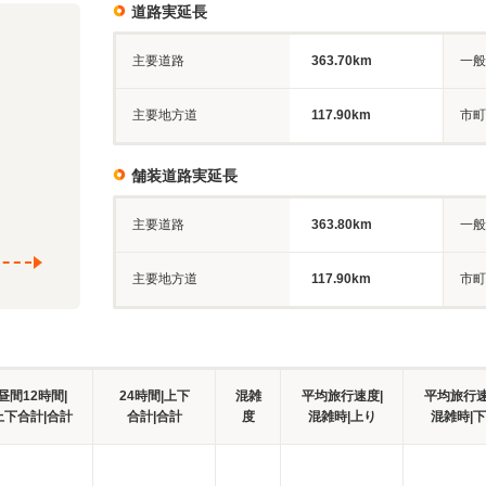
道路実延長
主要道路
363.70km
一般
主要地方道
117.90km
市町
舗装道路実延長
主要道路
363.80km
一般
主要地方道
117.90km
市町
昼間12時間|
24時間|上下
混雑
平均旅行速度|
平均旅行速
上下合計|合計
合計|合計
度
混雑時|上り
混雑時|