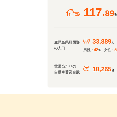
117.
89
33,889
鹿児島県肝属郡
人
の人口
48
5
男性
女性
：
%
：
世帯当たりの
18,265
台
自動車普及台数