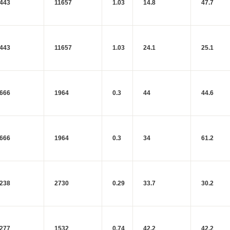
443
11657
1.03
14.8
47.7
443
11657
1.03
24.1
25.1
666
1964
0.3
44
44.6
666
1964
0.3
34
61.2
238
2730
0.29
33.7
30.2
277
1532
0.74
42.2
42.2