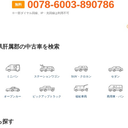
0078-6003-890786
無料
※一部ダイヤル回線、IP・光回線は利用不可
県肝属郡の中古車を検索
ミニバン
ステーションワゴン
SUV・クロカン
セダン
オープンカー
ピックアップトラック
福祉車両
商用車・バン
ら探す