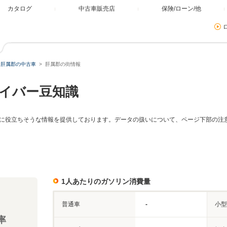
カタログ
中古車販売店
保険/ローン/他
肝属郡の中古車
肝属郡の街情報
イバー豆知識
に役立ちそうな情報を提供しております。データの扱いについて、ページ下部の注
1人あたりのガソリン消費量
普通車
-
小型
率