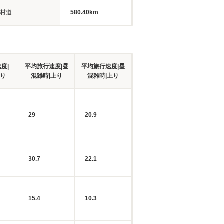
村道
580.40km
度|
平均旅行速度|昼
平均旅行速度|昼
下り
混雑時|上り
混雑時|上り
29
20.9
30.7
22.1
15.4
10.3