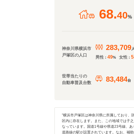
68.
40
%
283,709
神奈川県横浜市
戸塚区の人口
49
5
男性
女性
：
%
：
世帯当たりの
83,484
台
自動車普及台数
"横浜市戸塚区は神奈川県に所属しており、
区内に存在します。また、この地域では子之
なっています。国道1号線や県道23号線、
道路線の駅が設置されています。なお、補助