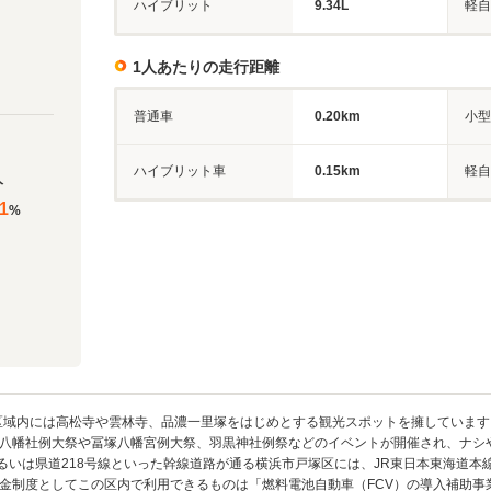
ハイブリット
9.34L
軽自
1人あたりの走行距離
普通車
0.20km
小型
ハイブリット車
0.15km
軽自
人
1
%
区域内には高松寺や雲林寺、品濃一里塚をはじめとする観光スポットを擁していま
八幡社例大祭や冨塚八幡宮例大祭、羽黒神社例祭などのイベントが開催され、ナシ
あるいは県道218号線といった幹線道路が通る横浜市戸塚区には、JR東日本東海道
金制度としてこの区内で利用できるものは「燃料電池自動車（FCV）の導入補助事業