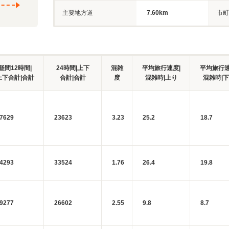
主要地方道
7.60km
市町
昼間12時間|
24時間|上下
混雑
平均旅行速度|
平均旅行速
上下合計|合計
合計|合計
度
混雑時|上り
混雑時|
7629
23623
3.23
25.2
18.7
4293
33524
1.76
26.4
19.8
9277
26602
2.55
9.8
8.7