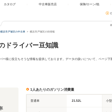
カタログ
中古車販売店
保険/ローン/他
横浜市戸塚区の中古車
横浜市戸塚区の街情報
のドライバー豆知識
バー様に役立ちそうな情報を提供しております。データの扱いについて、ページ下
1人あたりのガソリン消費量
普通車
21.52L
小型
率