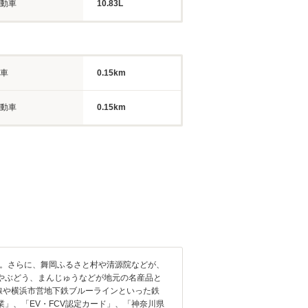
動車
10.83L
車
0.15km
動車
0.15km
す。さらに、舞岡ふるさと村や清源院などが、
やぶどう、まんじゅうなどが地元の名産品と
本線や横浜市営地下鉄ブルーラインといった鉄
」、「EV・FCV認定カード」、「神奈川県