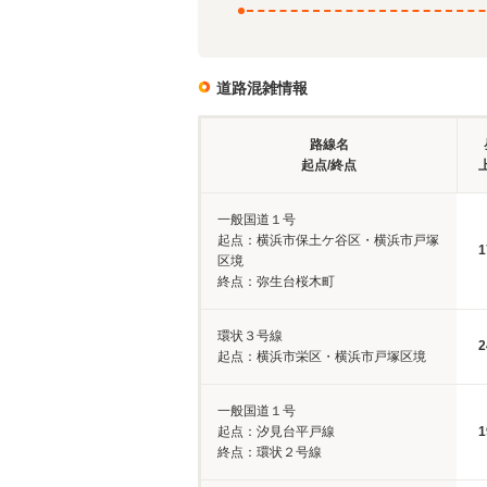
道路混雑情報
路線名
起点/終点
一般国道１号
起点：横浜市保土ケ谷区・横浜市戸塚
1
区境
終点：弥生台桜木町
環状３号線
2
起点：横浜市栄区・横浜市戸塚区境
一般国道１号
起点：汐見台平戸線
1
終点：環状２号線