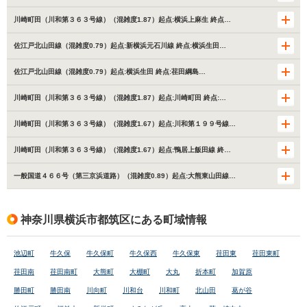
川崎町田（川和第３６３号線）（混雑度1.87）起点:横浜上麻生 終点…
佐江戸北山田線（混雑度0.79）起点:新横浜元石川線 終点:横浜生田…
佐江戸北山田線（混雑度0.79）起点:横浜生田 終点:荏田綱島…
川崎町田（川和第３６３号線）（混雑度1.87）起点:川崎町田 終点:…
川崎町田（川和第３６３号線）（混雑度1.67）起点:川和第１９９号線…
川崎町田（川和第３６３号線）（混雑度1.67）起点:鴨居上飯田線 終…
一般国道４６６号（第三京浜道路）（混雑度0.89）起点:大熊東山田線…
神奈川県横浜市都筑区にある町域情報
池辺町
牛久保
牛久保町
牛久保西
牛久保東
荏田東
荏田東町
荏田南
荏田南町
大熊町
大棚町
大丸
折本町
加賀原
勝田町
勝田南
川向町
川和台
川和町
北山田
葛が谷