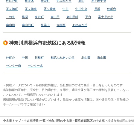
佐江戸町
桜並木
新栄町
すみれが丘
高山
茅ヶ崎中央
茅ヶ崎町
茅ヶ崎東
茅ヶ崎南
中川
中川中央
長坂
仲町台
二の丸
早渕
東方町
東山田
東山田町
平台
富士見が丘
南山田
南山田町
見花山
大棚西
あゆみが丘
神奈川県横浜市都筑区にある駅情報
仲町台
中川
川和町
都筑ふれあいの丘
北山田
東山田
センター南
センター北
＜掲載データについて＞各種掲載情報は、当社独自の方法で集計・算出を行ったものです
当該情報の正確性、完全性、目的適合性、有用性、適法性及び第三者の権利を侵害していない
ことについて、一切保証しないものとします
掲載情報が最新ではない場合がございます。最新かつ正確な情報は、国や各自治体・店舗様の
ホームページ等でご確認下さい
中古車トップ
中古車情報:一覧
神奈川県の中古車
横浜市都筑区の中古車
横浜市都筑区の街