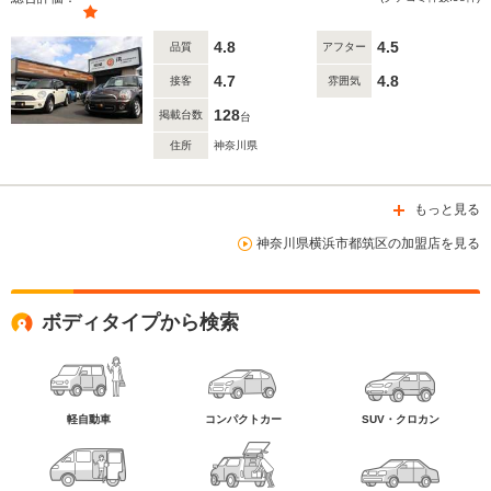
4.8
4.5
品質
アフター
4.7
4.8
接客
雰囲気
128
掲載台数
台
住所
神奈川県
もっと見る
神奈川県横浜市都筑区の加盟店を見る
ボディタイプから検索
軽自動車
コンパクトカー
SUV・クロカン