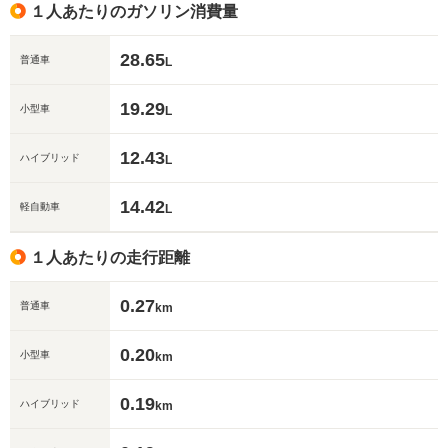
１人あたりのガソリン消費量
28.65
普通車
L
19.29
小型車
L
12.43
ハイブリッド
L
14.42
軽自動車
L
１人あたりの走行距離
0.27
普通車
km
0.20
小型車
km
0.19
ハイブリッド
km