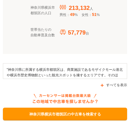
213,132
神奈川県横浜市
人
都筑区の人口
49
51
男性：
%
女性：
%
世帯当たりの
57,779
台
自動車普及台数
"神奈川県に所属する横浜市都筑区は、商業施設であるモザイクモール港北
や横浜市歴史博物館といった観光スポットを擁するエリアです。そのほ
か、横浜国際プールやららぽーと横浜などがエリア内に存在しています。
すべてを表示
この地域では、ヨコハマ映画祭などのイベントが開催されます。地域の名
産品としては小松菜や中華まんじゅう、中華菓子などが知られています。
交通面においては横浜市営地下鉄ブルーラインやグリーンラインといった
複数の鉄道路線を利用できるほか、国道246号線や国道466号線、県道45
号線など数多くの幹線道路が区域内を通っています。なお、区で利用でき
る補助金制度としては、「燃料電池自動車（FCV）の導入補助事業」、
神奈川県横浜市都筑区の中古車を検索する
「EV・FCV認定カード」、「神奈川県中小企業制度融資フロンティア資
金」があります。"