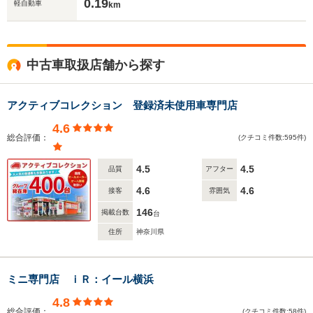
0.19
軽自動車
km
中古車取扱店舗から探す
アクティブコレクション 登録済未使用車専門店
4.6
総合評価：
(クチコミ件数:595件)
4.5
4.5
品質
アフター
4.6
4.6
接客
雰囲気
146
掲載台数
台
住所
神奈川県
ミニ専門店 ｉＲ：イール横浜
4.8
総合評価：
(クチコミ件数:58件)