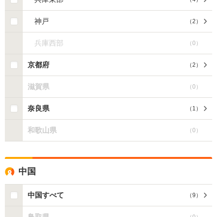
神戸
（
2
）
兵庫西部
（
0
）
京都府
（
2
）
滋賀県
（
0
）
奈良県
（
1
）
和歌山県
（
0
）
中国
中国すべて
（
9
）
鳥取県
（
0
）