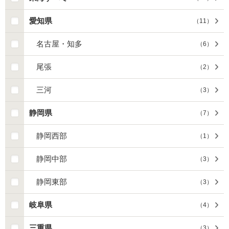
愛知県
（
11
）
名古屋・知多
（
6
）
尾張
（
2
）
三河
（
3
）
静岡県
（
7
）
静岡西部
（
1
）
静岡中部
（
3
）
静岡東部
（
3
）
岐阜県
（
4
）
三重県
（
3
）