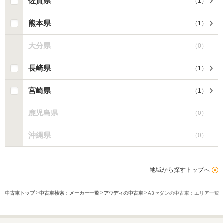
佐賀県
（
1
）
熊本県
（
1
）
大分県
（
0
）
長崎県
（
1
）
宮崎県
（
1
）
鹿児島県
（
0
）
沖縄県
（
0
）
地域から探すトップへ
中古車トップ
中古車検索：メーカー一覧
アウディの中古車
A3セダンの中古車：エリア一覧