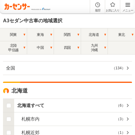
履歴
お気に入り
メニュー
A3セダン中古車の地域選択
関東
東海
関西
北海道
東北
北陸
九州
中国
四国
甲信越
沖縄
全国
（
134
）
北海道
北海道すべて
（
6
）
札幌市内
（
3
）
札幌近郊
（
1
）