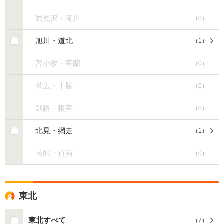
岩見沢・滝川
（
0
）
旭川・道北
（
1
）
苫小牧・室蘭
（
0
）
帯広・十勝
（
0
）
釧路・根室
（
0
）
北見・網走
（
1
）
函館・道南
（
0
）
東北
東北すべて
（
7
）