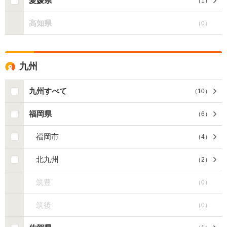
愛媛県
（
1
）
高知県
（
0
）
九州
九州すべて
（
10
）
福岡県
（
6
）
福岡市
（
4
）
北九州
（
2
）
筑豊
（
0
）
筑後
（
0
）