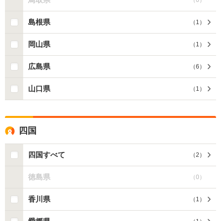
島根県
（
1
）
岡山県
（
1
）
広島県
（
6
）
山口県
（
1
）
四国
四国すべて
（
2
）
徳島県
（
0
）
香川県
（
1
）