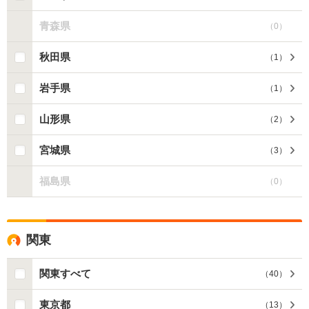
青森県
（
0
）
秋田県
（
1
）
岩手県
（
1
）
山形県
（
2
）
宮城県
（
3
）
福島県
（
0
）
関東
関東すべて
（
40
）
東京都
（
13
）