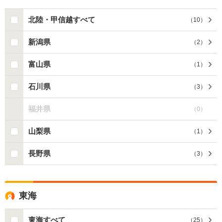
北陸・甲信越すべて
（
10
）
新潟県
（
2
）
富山県
（
1
）
石川県
（
3
）
福井県
（
0
）
山梨県
（
1
）
長野県
（
3
）
東海
東海すべて
（
25
）