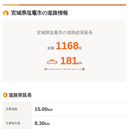
宮城県塩竈市の道路情報
宮城県塩竈市の道路総実延長
1168
全国
位
181
km
道路実延長
15.00
主要道路
km
8.30
主要地方道
km