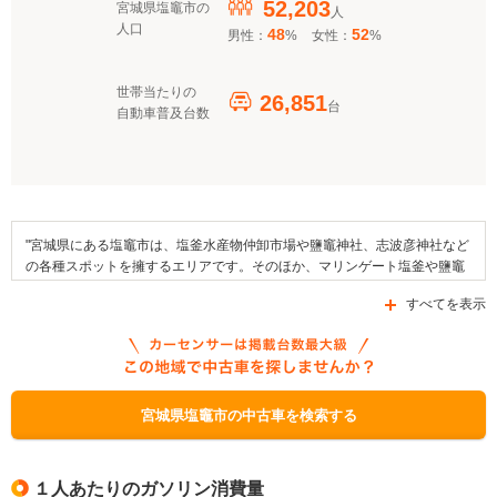
52,203
宮城県塩竈市の
人
人口
48
52
男性：
%
女性：
%
世帯当たりの
26,851
台
自動車普及台数
"宮城県にある塩竈市は、塩釜水産物仲卸市場や鹽竈神社、志波彦神社など
の各種スポットを擁するエリアです。そのほか、マリンゲート塩釜や鹽竈
神社博物館などがエリア内に存在しています。この地域で行われている伝
すべてを表示
統行事は藻塩焼神事や鹽竈神社帆手まつり、塩竈みなと祭などが挙げら
れ、この地域の名産品はかまぼこ、さんさそば、三陸塩竈ひがしものなど
です。交通面においてはJR東日本の仙谷線および東北本線が乗り入れてい
るほか、国道45号線（仙塩街道）や県道3号線、県道58号線などの道路が
市域内を通っています。なお、補助金制度としてこの市内で利用できるも
のは「クリーンエネルギー自動車導入促進対策費補助金」、「環境安全管
宮城県塩竈市の中古車を検索する
理対策資金」、「次世代自動車充電インフラ整備促進事業」などです。"
１人あたりのガソリン消費量