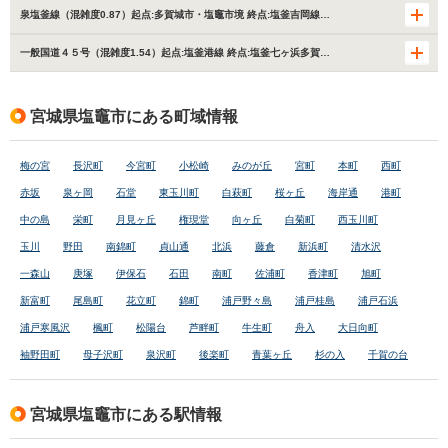
泉塩釜線（混雑度0.87）起点:多賀城市・塩竈市境 終点:塩釜吉岡線…
一般国道４５号（混雑度1.54）起点:塩釜港線 終点:塩釜七ヶ浜多賀…
宮城県塩竈市にある町域情報
梅の宮
長沢町
今宮町
小松崎
みのが丘
宮町
本町
西町
赤坂
泉ヶ岡
石堂
東玉川町
白萩町
桜ヶ丘
海岸通
港町
中の島
栄町
月見ヶ丘
権現堂
向ヶ丘
白菊町
西玉川町
玉川
野田
南錦町
貞山通
北浜
藤倉
新浜町
清水沢
一森山
庚塚
伊保石
石田
南町
佐浦町
香津町
旭町
新富町
尾島町
花立町
錦町
浦戸野々島
浦戸桂島
浦戸石浜
浦戸寒風沢
楓町
松陽台
芦畔町
牛生町
舟入
大日向町
袖野田町
母子沢町
泉沢町
後楽町
青葉ヶ丘
杉の入
千賀の台
宮城県塩竈市にある駅情報