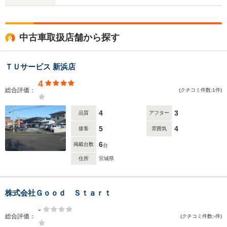
中古車取扱店舗から探す
ＴＵサービス 新浜店
4
総合評価：
(クチコミ件数:1件)
4
3
品質
アフター
5
4
接客
雰囲気
6
掲載台数
台
住所
宮城県
株式会社Ｇｏｏｄ Ｓｔａｒｔ
-
総合評価：
(クチコミ件数:-件)