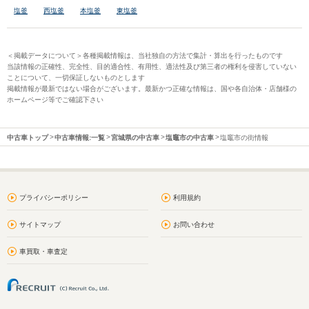
塩釜
西塩釜
本塩釜
東塩釜
＜掲載データについて＞各種掲載情報は、当社独自の方法で集計・算出を行ったものです
当該情報の正確性、完全性、目的適合性、有用性、適法性及び第三者の権利を侵害していない
ことについて、一切保証しないものとします
掲載情報が最新ではない場合がございます。最新かつ正確な情報は、国や各自治体・店舗様の
ホームページ等でご確認下さい
中古車トップ
中古車情報:一覧
宮城県の中古車
塩竈市の中古車
塩竈市の街情報
プライバシーポリシー
利用規約
サイトマップ
お問い合わせ
車買取・車査定