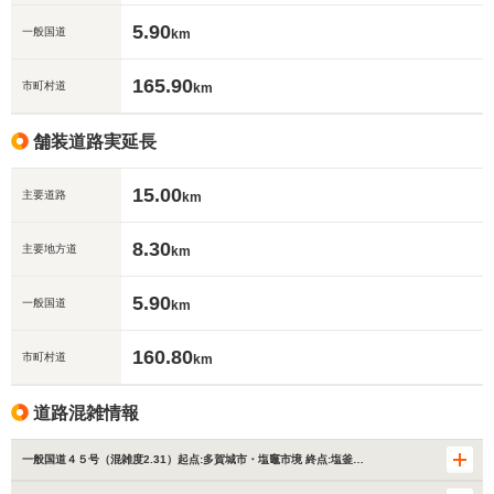
5.90
一般国道
km
165.90
市町村道
km
舗装道路実延長
15.00
主要道路
km
8.30
主要地方道
km
5.90
一般国道
km
160.80
市町村道
km
道路混雑情報
一般国道４５号（混雑度2.31）起点:多賀城市・塩竈市境 終点:塩釜…