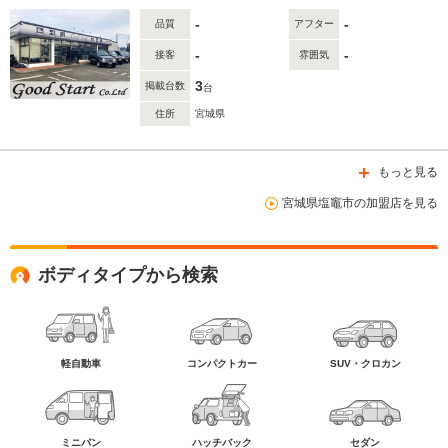
-
-
品質
アフター
-
-
接客
雰囲気
3
掲載台数
台
住所
宮城県
もっと見る
宮城県塩竈市の加盟店を見る
ボディタイプから検索
軽自動車
コンパクトカー
SUV・クロカン
ミニバン
ハッチバック
セダン