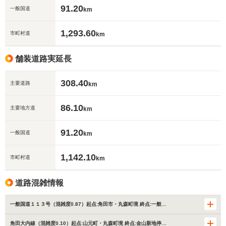
91.20
一般国道
km
1,293.60
市町村道
km
舗装道路実延長
308.40
主要道路
km
86.10
主要地方道
km
91.20
一般国道
km
1,142.10
市町村道
km
道路混雑情報
一般国道１１３号（混雑度0.87）起点:角田市・丸森町境 終点:一般…
角田大内線（混雑度0.10）起点:山元町・丸森町境 終点:金山新地停…