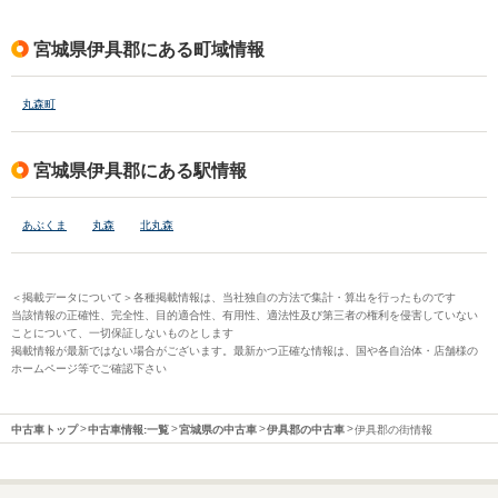
宮城県伊具郡にある町域情報
丸森町
宮城県伊具郡にある駅情報
あぶくま
丸森
北丸森
＜掲載データについて＞各種掲載情報は、当社独自の方法で集計・算出を行ったものです
当該情報の正確性、完全性、目的適合性、有用性、適法性及び第三者の権利を侵害していない
ことについて、一切保証しないものとします
掲載情報が最新ではない場合がございます。最新かつ正確な情報は、国や各自治体・店舗様の
ホームページ等でご確認下さい
中古車トップ
中古車情報:一覧
宮城県の中古車
伊具郡の中古車
伊具郡の街情報