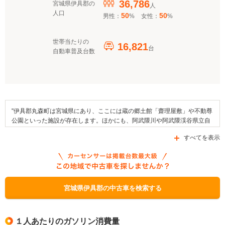
36,786
宮城県伊具郡の
人
人口
50
50
男性：
%
女性：
%
世帯当たりの
16,821
台
自動車普及台数
"伊具郡丸森町は宮城県にあり、ここには蔵の郷土館「齋理屋敷」や不動尊
公園といった施設が存在します。ほかにも、阿武隈川や阿武隈渓谷県立自
然公園、愛敬院をはじめとする各種スポットが町域内にはあります。交通
すべてを表示
面では、国道113号線や国道349号線、県道101号線をはじめとする道路を
利用することが可能であるほか、阿武隈急行線という鉄道路線がエリア内
に乗り入れています。この地域では丸森まるごとふる里の秋大感謝祭や耕
野かんがらぶんぬき祭り、舘矢間ひまわりまつりなどのイベントが開かれ
ており、丸森町の名産品は天然凍どうふやイチジク、たけのこなどがあり
ます。なお、「クリーンエネルギー自動車導入促進対策費補助金」、「環
宮城県伊具郡の中古車を検索する
境安全管理対策資金」、「次世代自動車充電インフラ整備促進事業」とい
った補助金制度が伊具郡丸森町で施行されています。"
１人あたりのガソリン消費量