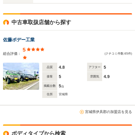
中古車取扱店舗から探す
佐藤ボデー工業
5
総合評価：
(クチコミ件数:65件)
4.8
5
品質
アフター
5
4.9
接客
雰囲気
5
掲載台数
台
住所
宮城県
宮城県伊具郡の加盟店を見る
ボディタイプから検索