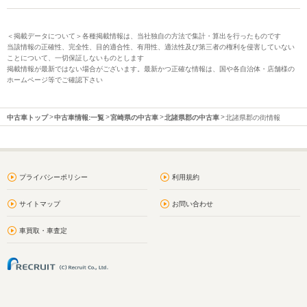
＜掲載データについて＞各種掲載情報は、当社独自の方法で集計・算出を行ったものです
当該情報の正確性、完全性、目的適合性、有用性、適法性及び第三者の権利を侵害していない
ことについて、一切保証しないものとします
掲載情報が最新ではない場合がございます。最新かつ正確な情報は、国や各自治体・店舗様の
ホームページ等でご確認下さい
中古車トップ
中古車情報:一覧
宮崎県の中古車
北諸県郡の中古車
北諸県郡の街情報
プライバシーポリシー
利用規約
サイトマップ
お問い合わせ
車買取・車査定