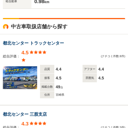
0.98
軽自動車
km
中古車取扱店舗から探す
都北センター トラックセンター
4.5
総合評価：
(クチコミ件数:8件)
4.4
4.4
品質
アフター
4.5
4.5
接客
雰囲気
49
掲載台数
台
住所
宮崎県
都北センター 三股支店
4.3
総合評価：
(クチコミ件数:3件)