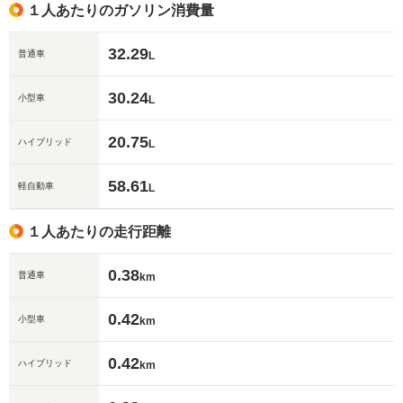
１人あたりのガソリン消費量
32.29
普通車
L
30.24
小型車
L
20.75
ハイブリッド
L
58.61
軽自動車
L
１人あたりの走行距離
0.38
普通車
km
0.42
小型車
km
0.42
ハイブリッド
km