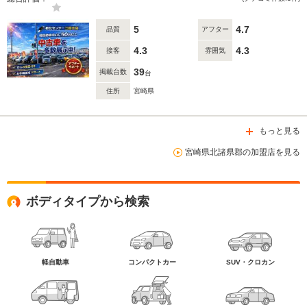
5
4.7
品質
アフター
4.3
4.3
接客
雰囲気
39
掲載台数
台
住所
宮崎県
もっと見る
宮崎県北諸県郡の加盟店を見る
ボディタイプから検索
軽自動車
コンパクトカー
SUV・クロカン