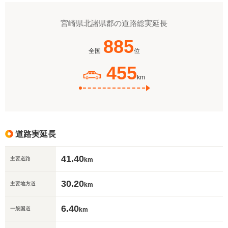
宮崎県北諸県郡の道路総実延長
885
全国
位
455
km
道路実延長
41.40
主要道路
km
30.20
主要地方道
km
6.40
一般国道
km