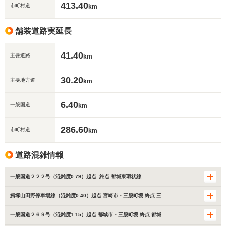
413.40
市町村道
km
舗装道路実延長
41.40
主要道路
km
30.20
主要地方道
km
6.40
一般国道
km
286.60
市町村道
km
道路混雑情報
一般国道２２２号（混雑度0.79）起点: 終点:都城東環状線…
鰐塚山田野停車場線（混雑度0.40）起点:宮崎市・三股町境 終点:三…
一般国道２６９号（混雑度1.15）起点:都城市・三股町境 終点:都城…