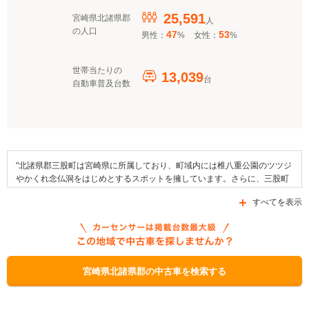
25,591
宮崎県北諸県郡
人
の人口
47
53
男性：
%
女性：
%
世帯当たりの
13,039
台
自動車普及台数
"北諸県郡三股町は宮崎県に所属しており、町域内には椎八重公園のツツジ
やかくれ念仏洞をはじめとするスポットを擁しています。さらに、三股町
立文化会館や三股町立図書館などが、北諸県郡三股町内に設けられた施設
すべてを表示
として挙げられます。国道269号線や国道222号線、あるいは県道33号線
といった道路が通る北諸県郡三股町には、JR九州日豊本線が乗り入れてい
ます。地域で行われるイベントには椎八重公園つつじまつり、早馬まつり
や町民総合スポーツ祭を挙げることができ、ヤマメやらっきょう、どぶろ
くといった食品が地域の名産品となっています。なお、北諸県郡三股町で
は、「自動車税に関する税制補助」や「クリーンエネルギー自動車導入促
宮崎県北諸県郡の中古車を検索する
進対策費補助金」、「次世代自動車充電インフラ整備促進事業」などの自
動車補助金制度を利用することができます。"