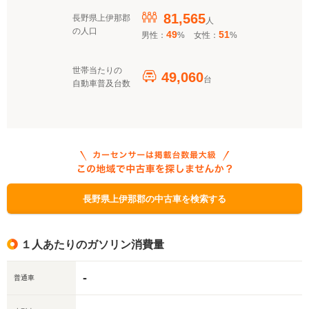
81,565
長野県上伊那郡
人
の人口
49
51
男性：
%
女性：
%
世帯当たりの
49,060
台
自動車普及台数
長野県上伊那郡の中古車を検索する
１人あたりのガソリン消費量
-
普通車