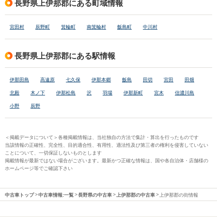
長野県上伊那郡にある町域情報
宮田村
辰野町
箕輪町
南箕輪村
飯島町
中川村
長野県上伊那郡にある駅情報
伊那田島
高遠原
七久保
伊那本郷
飯島
田切
宮田
田畑
北殿
木ノ下
伊那松島
沢
羽場
伊那新町
宮木
信濃川島
小野
辰野
＜掲載データについて＞各種掲載情報は、当社独自の方法で集計・算出を行ったものです
当該情報の正確性、完全性、目的適合性、有用性、適法性及び第三者の権利を侵害していない
ことについて、一切保証しないものとします
掲載情報が最新ではない場合がございます。最新かつ正確な情報は、国や各自治体・店舗様の
ホームページ等でご確認下さい
中古車トップ
中古車情報:一覧
長野県の中古車
上伊那郡の中古車
上伊那郡の街情報