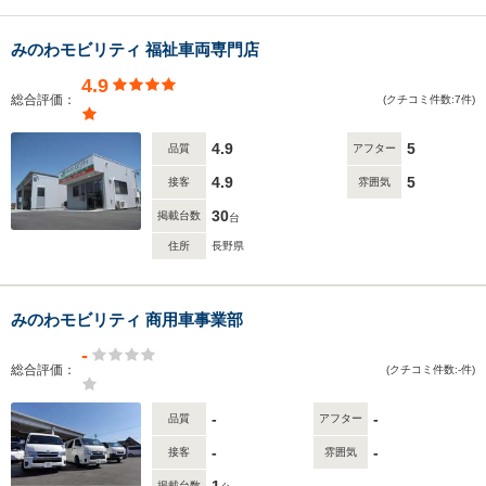
みのわモビリティ 福祉車両専門店
4.9
総合評価：
(クチコミ件数:7件)
4.9
5
品質
アフター
4.9
5
接客
雰囲気
30
掲載台数
台
住所
長野県
みのわモビリティ 商用車事業部
-
総合評価：
(クチコミ件数:-件)
-
-
品質
アフター
-
-
接客
雰囲気
掲載台数