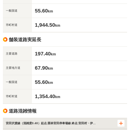
55.60
一般国道
km
1,944.50
市町村道
km
舗装道路実延長
197.40
主要道路
km
67.90
主要地方道
km
55.60
一般国道
km
1,354.40
市町村道
km
道路混雑情報
宮田沢渡線（混雑度0.40）起点:栗林宮田停車場線 終点:宮田村・伊…