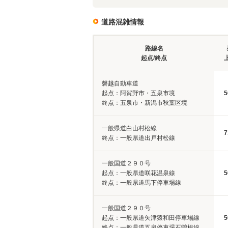
道路混雑情報
路線名
起点/終点
磐越自動車道
起点：阿賀野市・五泉市境
5
終点：五泉市・新潟市秋葉区境
一般県道白山村松線
7
終点：一般県道出戸村松線
一般国道２９０号
起点：一般県道咲花温泉線
5
終点：一般県道馬下停車場線
一般国道２９０号
起点：一般県道矢津猿和田停車場線
5
終点：一般県道五泉停車場石曽根線