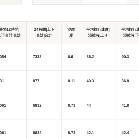
昼間12時間|
24時間|上下
混雑
平均旅行速度|
平均旅行速
上下合計|合計
合計|合計
度
混雑時|上り
混雑時|
054
7333
0.6
86.2
90.3
31
877
0.11
40.3
36.8
061
6832
0.73
44
41.8
061
6832
0.73
42.1
42.4