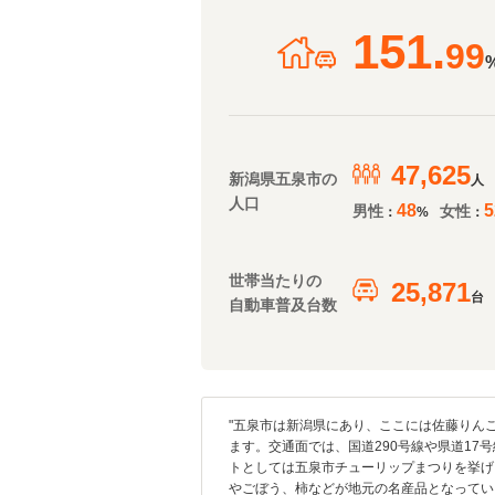
151.
99
47,625
新潟県五泉市の
人
人口
48
5
男性
女性
：
%
：
世帯当たりの
25,871
台
自動車普及台数
"五泉市は新潟県にあり、ここには佐藤りん
ます。交通面では、国道290号線や県道17
トとしては五泉市チューリップまつりを挙げ
やごぼう、柿などが地元の名産品となってい