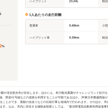
ハイブリット
23.24L
軽自
%
1人あたりの走行距離
普通車
0.48km
小型
ハイブリット車
0.39km
軽自
2
%
ご園や滝谷慈光寺が存在します。ほかにも、村川観光栗園やチャレンジランド杉川
号線、県道41号線などの道路を利用することが可能であるほか、JR東日本磐越西線
ることができ、善願の虫送りなどの伝統行事も地域内で行われます。そのほか、市
ます。なお、市内に存在する補助金制度としては、「新潟県電気自動車利用促進事