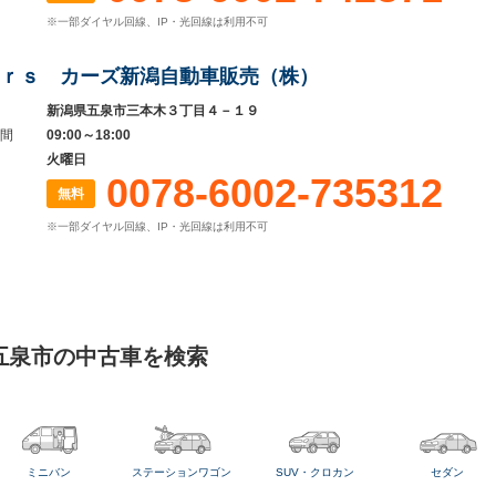
※一部ダイヤル回線、IP・光回線は利用不可
ｒｓ カーズ新潟自動車販売（株）
新潟県五泉市三本木３丁目４－１９
間
09:00～18:00
火曜日
0078-6002-735312
無料
※一部ダイヤル回線、IP・光回線は利用不可
五泉市の中古車を検索
ミニバン
ステーションワゴン
SUV・クロカン
セダン