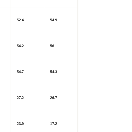
52.4
54.9
54.2
56
54.7
54.3
27.2
26.7
23.9
17.2