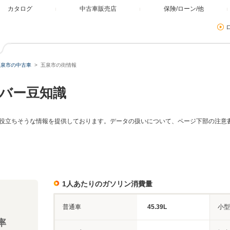
カタログ
中古車販売店
保険/ローン/他
五泉市の中古車
五泉市の街情報
バー豆知識
役立ちそうな情報を提供しております。データの扱いについて、ページ下部の注意
1人あたりのガソリン消費量
普通車
45.39L
小型
率