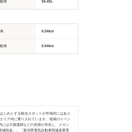
動車
56.45L
車
0.54km
動車
0.94km
をはじめとする観光スポットが市域内にはあり
がエリア内に乗り入れています。地域のイベン
内には大蔵遺跡などの史跡が存在し、メロン
業補助金」、「新潟県電気自動車関連産業育