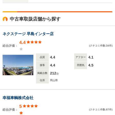
中古車取扱店舗から探す
ネクステージ 早島インター店
4.4
総合評価：
(クチコミ件数:34件)
4.4
4.1
品質
アフター
4.4
4.5
接客
雰囲気
212
掲載台数
台
住所
岡山県
幸福車輌株式会社
5
総合評価：
(クチコミ件数:87件)