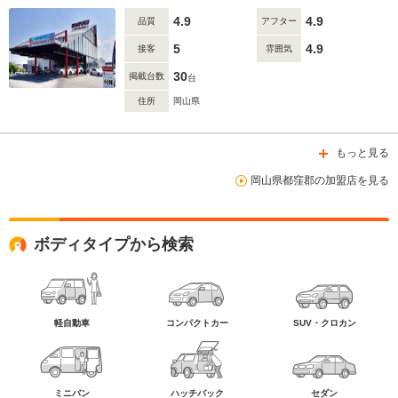
4.9
4.9
品質
アフター
5
4.9
接客
雰囲気
30
掲載台数
台
住所
岡山県
もっと見る
岡山県都窪郡の加盟店を見る
ボディタイプから検索
軽自動車
コンパクトカー
SUV・クロカン
ミニバン
ハッチバック
セダン