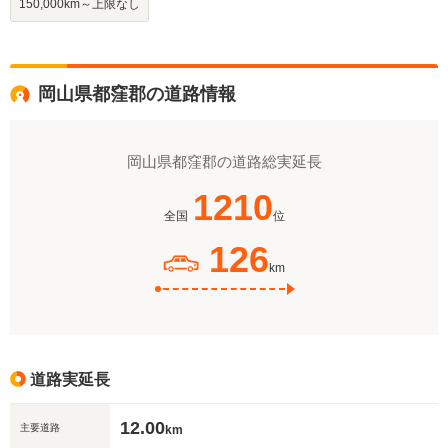
150,000km～上限なし
岡山県都窪郡の道路情報
岡山県都窪郡の道路総実延長
1210
全国
位
126
km
道路実延長
12.00
主要道路
km