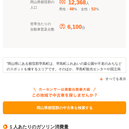
12,368
岡山県都窪郡の
人
人口
48
52
男性：
%
女性：
%
世帯当たりの
6,100
台
自動車普及台数
"岡山県にある都窪郡早島町は、早島町ふれあいの森公園や不老のみちなど
のスポットを擁するエリアです。そのほか、早島町観光センターや国立病
院機構南岡山医療センターなどがエリア内に存在しています。この町で行
すべてを表示
われるイベントとしては、早島チューリップと菜の花まつり、森のふれあ
い祭り、備中はやしま夏まつりなどが挙げられます。そして、大根や玉ね
ぎ、白菜といった野菜を地域の名産品として挙げることができます。交通
面においてはJR西日本・瀬戸大橋線が乗り入れているほか、国道2号線や
県道152号線、県道187号線などの道路が区域内を通っています。なお、補
助金制度としてこの町内で利用できるものは「岡山県EV普及加速化促進事
岡山県都窪郡の中古車を検索する
業補助金」、「業務用車両EV転換支援事業補助金」、「新エネルギー導入
促進資金」などです。"
１人あたりのガソリン消費量