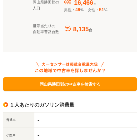
16,466
岡山県勝田郡の
人
人口
49
51
男性：
%
女性：
%
世帯当たりの
8,135
台
自動車普及台数
岡山県勝田郡の中古車を検索する
１人あたりのガソリン消費量
-
普通車
-
小型車