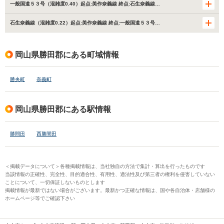
一般国道５３号（混雑度0.40）起点:美作奈義線 終点:石生奈義線…
石生奈義線（混雑度0.22）起点:美作奈義線 終点:一般国道５３号…
岡山県勝田郡にある町域情報
勝央町
奈義町
岡山県勝田郡にある駅情報
勝間田
西勝間田
＜掲載データについて＞各種掲載情報は、当社独自の方法で集計・算出を行ったものです
当該情報の正確性、完全性、目的適合性、有用性、適法性及び第三者の権利を侵害していない
ことについて、一切保証しないものとします
掲載情報が最新ではない場合がございます。最新かつ正確な情報は、国や各自治体・店舗様の
ホームページ等でご確認下さい