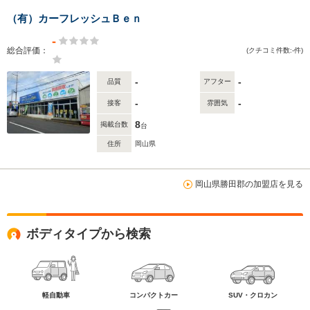
（有）カーフレッシュＢｅｎ
-
総合評価：
(クチコミ件数:-件)
-
-
品質
アフター
-
-
接客
雰囲気
8
掲載台数
台
住所
岡山県
岡山県勝田郡の加盟店を見る
ボディタイプから検索
軽自動車
コンパクトカー
SUV・クロカン