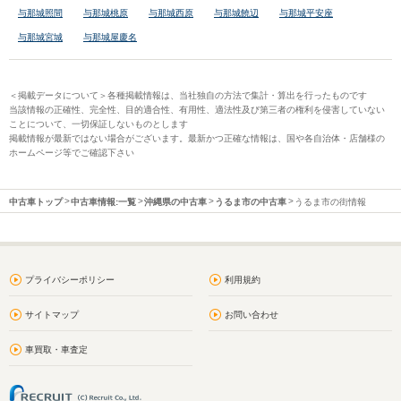
与那城照間
与那城桃原
与那城西原
与那城饒辺
与那城平安座
与那城宮城
与那城屋慶名
＜掲載データについて＞各種掲載情報は、当社独自の方法で集計・算出を行ったものです
当該情報の正確性、完全性、目的適合性、有用性、適法性及び第三者の権利を侵害していない
ことについて、一切保証しないものとします
掲載情報が最新ではない場合がございます。最新かつ正確な情報は、国や各自治体・店舗様の
ホームページ等でご確認下さい
中古車トップ
中古車情報:一覧
沖縄県の中古車
うるま市の中古車
うるま市の街情報
プライバシーポリシー
利用規約
サイトマップ
お問い合わせ
車買取・車査定