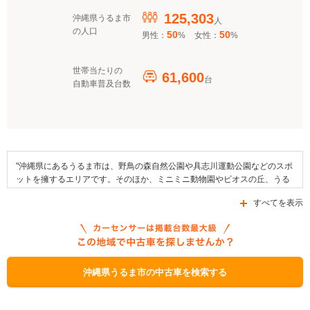
125,303
沖縄県うるま市
人
の人口
50
50
男性：
%
女性：
%
世帯当たりの
61,600
台
自動車普及台数
"沖縄県にあるうるま市は、野鳥の森自然公園や具志川運動公園などのスポ
ットを擁するエリアです。そのほか、ミニミニ動物園やビオスの丘、うる
ま市海の文化資料館などがエリア内に存在しています。この地域で例年開
すべてを表示
催される行事としては、うるま市エイサーまつりを挙げることができ、文
化的な側面においては、南風原の獅子舞や平敷屋エイサーなどの伝統芸能
もあります。また、地域の名産品としては、ぬちまーすや美ら海豚などが
あります。交通面においては、国道329号線や県道73号線、県道37号線な
どの幹線道路が区域内を通っています。なお、うるま市で利用されている
自動車補助金制度には、「次世代自動車充電インフラ整備促進事業」や
沖縄県うるま市の中古車を検索する
「クリーンエネルギー自動車導入促進対策費補助金」があります。"