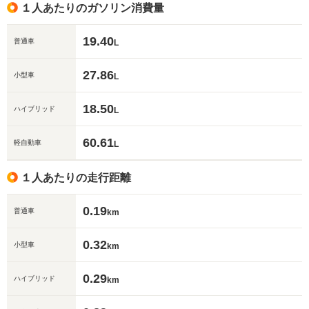
１人あたりのガソリン消費量
19.40
普通車
L
27.86
小型車
L
18.50
ハイブリッド
L
60.61
軽自動車
L
１人あたりの走行距離
0.19
普通車
km
0.32
小型車
km
0.29
ハイブリッド
km