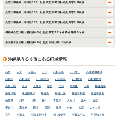
具志川環状線（混雑度0.00）起点:具志川環状線 終点:具志川環状線…
具志川環状線（混雑度0.00）起点:具志川環状線 終点:具志川環状線…
具志川環状線（混雑度0.00）起点:具志川環状線 終点:具志川環状線…
与那城具志川線（混雑度0.00）起点:県道３７号線 終点:県道８号線…
浜比嘉平安座線（混雑度0.26）起点: 終点:伊計平良川線…
沖縄県うるま市にある町域情報
赤野
赤道
安慶名
石川
石川赤崎
石川東山
石川東山本町
石川曙
石川伊波
石川嘉手苅
石川白浜
石川楚南
石川東恩納
石川山城
西原
上江洲
宇堅
江洲
栄野比
大田
勝連内間
勝連津堅
勝連南風原
勝連浜
勝連比嘉
勝連平敷屋
勝連平安名
兼箇段
川崎
川田
喜仲
喜屋武
具志川
昆布
塩屋
平良川
高江洲
田場
天願
豊原
仲嶺
前原
みどり町
宮里
与那城
与那城安勢理
与那城伊計
与那城池味
与那城上原