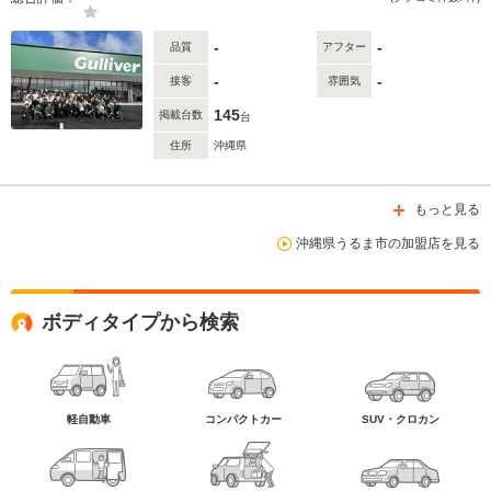
-
-
品質
アフター
-
-
接客
雰囲気
145
掲載台数
台
住所
沖縄県
もっと見る
沖縄県うるま市の加盟店を見る
ボディタイプから検索
軽自動車
コンパクトカー
SUV・クロカン