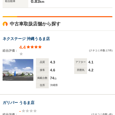
0.83
軽自動車
km
中古車取扱店舗から探す
ネクステージ 沖縄うるま店
4.4
総合評価：
(クチコミ件数:17件)
4.3
4.1
品質
アフター
4.6
4.2
接客
雰囲気
74
掲載台数
台
住所
沖縄県
ガリバー うるま店
-
総合評価：
(クチコミ件数:-件)