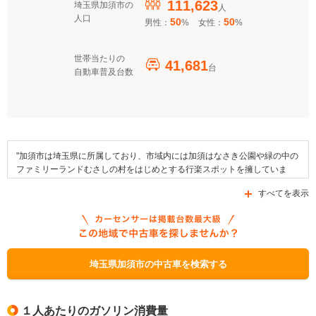
111,623
埼玉県加須市の
人
人口
50
50
男性：
%
女性：
%
世帯当たりの
41,681
台
自動車普及台数
"加須市は埼玉県に所属しており、市域内には加須はなさき公園や緑の中の
ファミリーランドむさしの村をはじめとする行楽スポットを擁していま
す。さらに、加須未来館やほくさい美術館などが、加須市内に設けられた
すべてを表示
施設としてその名を挙げることができます。地域で行われるイベントとし
ては加須市民平和祭、加須市騎西あじさい祭りや北大桑円満寺千手観世音
菩薩大祭を挙げることができ、手打ちうどんや塩あんびんなどが地域の名
産品として挙げられます。国道122号線や国道125号線、あるいは県道46
号線といった幹線道路が通る加須市には、東武鉄道伊勢崎線といった鉄道
路線の駅が設置されています。なお、この市内に存在する補助金制度とし
埼玉県加須市の中古車を検索する
ては、「埼玉県EV・PHV導入促進事業補助金」、「埼玉県燃料電池自動車
導入促進事業補助金」、「埼玉県環境みらい資金融資」などが交付されて
います。"
１人あたりのガソリン消費量