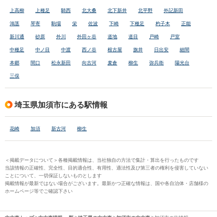
上高柳
上種足
騎西
北大桑
北下新井
北平野
外記新田
鴻茎
琴寄
駒場
栄
佐波
下崎
下種足
杓子木
正能
新川通
砂原
外川
外田ヶ谷
道地
道目
戸崎
戸室
中種足
中ノ目
中渡
西ノ谷
根古屋
旗井
日出安
細間
本郷
間口
松永新田
向古河
麦倉
柳生
弥兵衛
陽光台
三俣
埼玉県加須市にある駅情報
花崎
加須
新古河
柳生
＜掲載データについて＞各種掲載情報は、当社独自の方法で集計・算出を行ったものです
当該情報の正確性、完全性、目的適合性、有用性、適法性及び第三者の権利を侵害していない
ことについて、一切保証しないものとします
掲載情報が最新ではない場合がございます。最新かつ正確な情報は、国や各自治体・店舗様の
ホームページ等でご確認下さい