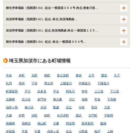
柳生停車場線（混雑度0.54）起点:一般国道３５４号 終点:麦倉川俣…
加須停車場線（混雑度0.61）起点: 終点:加須鴻巣線…
加須停車場線（混雑度0.61）起点:加須鴻巣線 終点:一般国道１２５…
柳生停車場線（混雑度0.54）起点: 終点:一般国道３５４号…
埼玉県加須市にある町域情報
中央
本町
元町
南町
富士見町
東栄
土手
愛宕
久下
礼羽
馬内
下谷
岡古井
上樋遣川
中樋遣川
下樋遣川
町屋新田
戸川
志多見
平永
阿良川
串作
上三俣
下三俣
北篠崎
北小浜
多門寺
南大桑
川口
花崎
常泉
下高柳
油井ヶ島
南小浜
水深
船越
北辻
今鉾
割目
大室
大越
外野
浜町
睦町
向川岸町
諏訪
大門町
不動岡
南篠崎
花崎北
鳩山町
大桑
阿佐間
新井新田
飯積
伊賀袋
芋茎
牛重
内田ヶ谷
生出
小野袋
柏戸
上崎