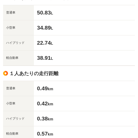
50.83
普通車
L
34.89
小型車
L
22.74
ハイブリッド
L
38.91
軽自動車
L
１人あたりの走行距離
0.49
普通車
km
0.42
小型車
km
0.38
ハイブリッド
km
0.57
軽自動車
km