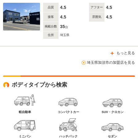
4.5
4.5
品質
アフター
4.5
4.5
接客
雰囲気
35
掲載台数
台
住所
埼玉県
もっと見る
埼玉県加須市の加盟店を見る
ボディタイプから検索
軽自動車
コンパクトカー
SUV・クロカン
ミニバン
ハッチバック
セダン