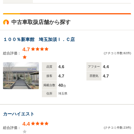
中古車取扱店舗から探す
１００％新車館 埼玉加須Ｉ．Ｃ店
4.7
総合評価：
(クチコミ件数:82件)
4.6
4.4
品質
アフター
4.7
4.7
接客
雰囲気
40
掲載台数
台
住所
埼玉県
カーハイエスト
4.4
総合評価：
(クチコミ件数:23件)