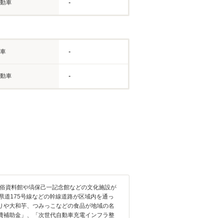
動車
-
車
-
動車
-
民俗資料館や塙保己一記念館などの文化施設が
県道175号線などの幹線道路が区域内を通っ
りや大和芋、つみっこなどの食品が地域の名
費補助金」、「次世代自動車充電インフラ整