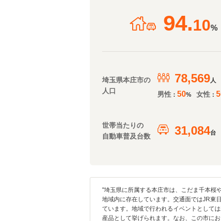
94.
10
%
78,569
埼玉県本庄市の
人
人口
50
5
男性
女性
：
%
：
世帯当たりの
31,084
台
自動車普及台数
"埼玉県に所属する本庄市は、こだま千本桜
地域内に存在しています。交通面ではJR東日
ています。地域で行われるイベントとしては
産品として挙げられます。なお、この市にお