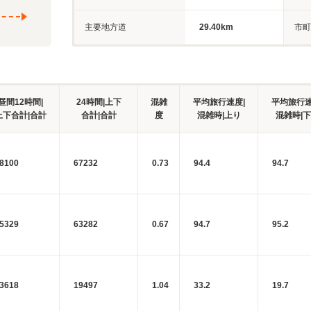
主要地方道
29.40km
市町
昼間12時間|
24時間|上下
混雑
平均旅行速度|
平均旅行速
上下合計|合計
合計|合計
度
混雑時|上り
混雑時|
8100
67232
0.73
94.4
94.7
5329
63282
0.67
94.7
95.2
3618
19497
1.04
33.2
19.7