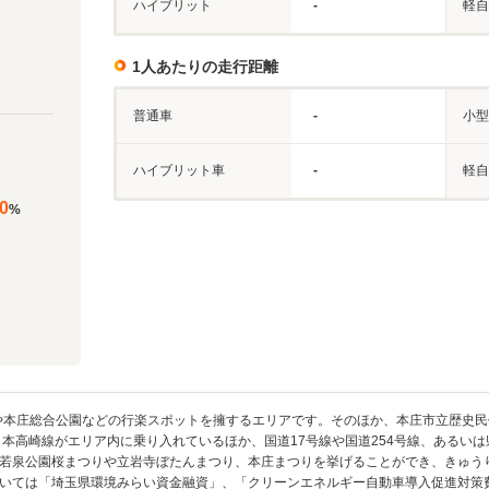
ハイブリット
-
軽自
1人あたりの走行距離
普通車
-
小型
ハイブリット車
-
軽自
0
%
や本庄総合公園などの行楽スポットを擁するエリアです。そのほか、本庄市立歴史
本高崎線がエリア内に乗り入れているほか、国道17号線や国道254号線、あるいは
若泉公園桜まつりや立岩寺ぼたんまつり、本庄まつりを挙げることができ、きゅう
いては「埼玉県環境みらい資金融資」、「クリーンエネルギー自動車導入促進対策