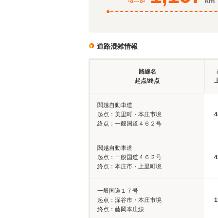
km
道路混雑情報
路線名
起点/終点
関越自動車道
起点：美里町・本庄市境
4
終点：一般国道４６２号
関越自動車道
起点：一般国道４６２号
4
終点：本庄市・上里町境
一般国道１７号
起点：深谷市・本庄市境
1
終点：藤岡本庄線