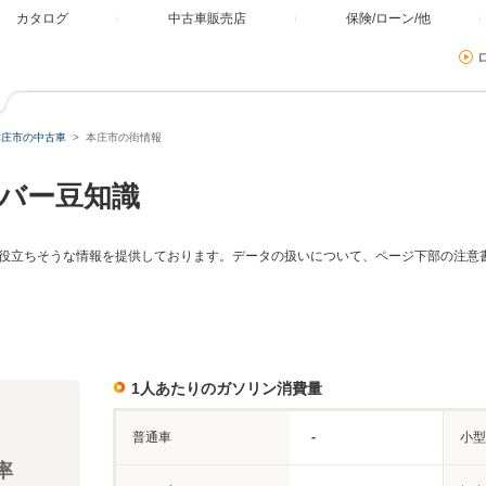
カタログ
中古車販売店
保険/ローン/他
本庄市の中古車
本庄市の街情報
バー豆知識
役立ちそうな情報を提供しております。データの扱いについて、ページ下部の注意
1人あたりのガソリン消費量
普通車
-
小型
率