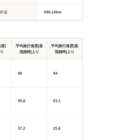
村道
696.10km
度|
平均旅行速度|昼
平均旅行速度|昼
下り
混雑時|上り
混雑時|上り
96
94
95.8
93.1
37.2
25.8