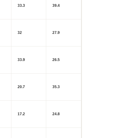
33.3
39.4
32
27.9
33.9
26.5
20.7
35.3
17.2
24.8