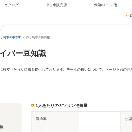
カタログ
中古車販売店
保険/ローン/他
鶴ヶ島市の中古車
鶴ヶ島市の街情報
イバー豆知識
に役立ちそうな情報を提供しております。データの扱いについて、ページ下部の注
1人あたりのガソリン消費量
普通車
-
小型
率