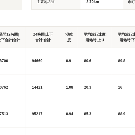
主要地方道
3.70km
市町
昼間12時間|
24時間|上下
混雑
平均旅行速度|
平均旅行速
上下合計|合計
合計|合計
度
混雑時|上り
混雑時|
8700
94660
0.9
80.6
89.8
0762
14421
1.08
20.3
16
7513
95217
0.94
85.3
88.9