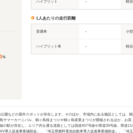
ハイブリット
-
軽自
1人あたりの走行距離
普通車
-
小型
ハイブリット車
-
軽自
1
%
動公園などの屋外スポットが存在します。そのほか、市域内にある施設としては、
島サマーカーニバル、鶴ヶ島桜まつりや鶴ヶ島産業まつりが開催されるほか、お茶
線の駅が存在し、エリア内を通る道路としては国道407号線や県道39号線、県道1
PHV導入促進事業補助金」、「埼玉県燃料電池自動車導入促進事業補助金」、「埼玉