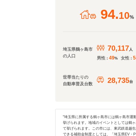
94.
10
%
70,117
埼玉県鶴ヶ島市
人
の人口
49
5
男性
女性
：
%
：
世帯当たりの
28,735
台
自動車普及台数
"埼玉県に所属する鶴ヶ島市には鶴ヶ島市運
挙げられます。地域のイベントとしては鶴ヶ
て挙げられます。この市には、東武鉄道越生
できる補助金制度としては、「埼玉県EV・