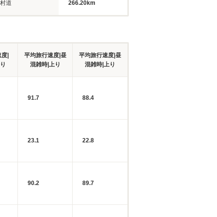
村道
266.20km
度|
平均旅行速度|昼
平均旅行速度|昼
下り
混雑時|上り
混雑時|上り
91.7
88.4
23.1
22.8
90.2
89.7