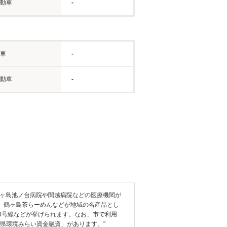
動車
-
車
-
動車
-
鶴ヶ島池ノ台病院や関越病院などの医療機関が
、鶴ヶ島茶らーめんなどが地域の名産品とし
14号線などが挙げられます。なお、市で利用
県環境みらい資金融資」があります。"