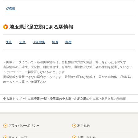
伊奈町
埼玉県北足立郡にある駅情報
丸山
志久
伊奈中央
羽貫
内宿
＜掲載データについて＞各種掲載情報は、当社独自の方法で集計・算出を行ったものです
当該情報の正確性、完全性、目的適合性、有用性、適法性及び第三者の権利を侵害していない
ことについて、一切保証しないものとします
掲載情報が最新ではない場合がございます。最新かつ正確な情報は、国や各自治体・店舗様の
ホームページ等でご確認下さい
中古車トップ
中古車情報:一覧
埼玉県の中古車
北足立郡の中古車
北足立郡の街情報
プライバシーポリシー
利用規約
サイトマップ
お問い合わせ