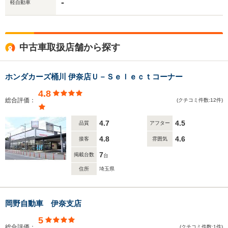
-
軽自動車
中古車取扱店舗から探す
ホンダカーズ桶川 伊奈店Ｕ－Ｓｅｌｅｃｔコーナー
4.8
総合評価：
(クチコミ件数:12件)
4.7
4.5
品質
アフター
4.8
4.6
接客
雰囲気
7
掲載台数
台
住所
埼玉県
岡野自動車 伊奈支店
5
総合評価：
(クチコミ件数:1件)