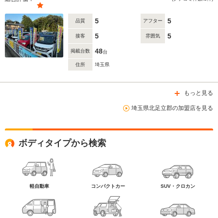
5
5
品質
アフター
5
5
接客
雰囲気
48
掲載台数
台
住所
埼玉県
もっと見る
埼玉県北足立郡の加盟店を見る
ボディタイプから検索
軽自動車
コンパクトカー
SUV・クロカン