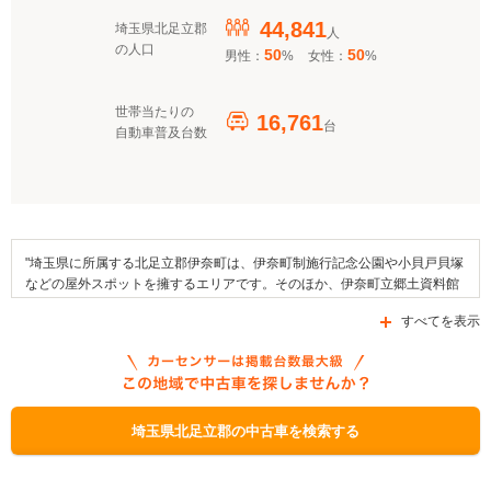
44,841
埼玉県北足立郡
人
の人口
50
50
男性：
%
女性：
%
世帯当たりの
16,761
台
自動車普及台数
"埼玉県に所属する北足立郡伊奈町は、伊奈町制施行記念公園や小貝戸貝塚
などの屋外スポットを擁するエリアです。そのほか、伊奈町立郷土資料館
や専門学校 埼玉自動車大学校などが地域内に存在しています。この地域で
すべてを表示
行われるイベントとしては、無線山さくらまつりやバラまつり、伊奈まつ
りを挙げることができます。また、いちごやぶどうといった果物や梨ワイ
ンが特産品として知られています。交通面では埼玉新都市交通伊奈線（ニ
ューシャトル）がエリア内に乗り入れているほか、県道3号線や県道87号
線、あるいは県道150号線などの道路が区域内を通っています。なお、北
足立郡伊奈町では、「埼玉県燃料電池自動車導入促進事業補助金」や「埼
埼玉県北足立郡の中古車を検索する
玉県EV・PHV導入促進事業補助金」、「埼玉県環境みらい資金融資」など
の補助金制度を利用することができます。"