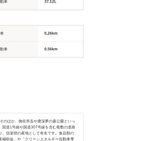
動車
37.12L
車
0.26km
動車
0.56km
。そのほか、御在所岳や鹿深夢の森公園といっ
国道1号線や国道307号線を含む複数の道路
り、信楽焼の産地として有名です。食品類の
業補助金」や「クリーンエネルギー自動車導