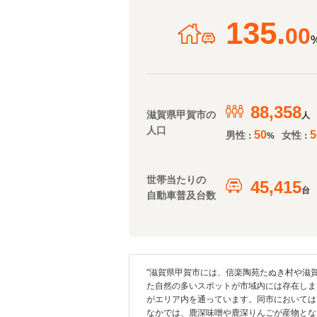
135.
00
88,358
滋賀県甲賀市の
人
人口
50
5
男性
女性
：
%
：
世帯当たりの
45,415
台
自動車普及台数
"滋賀県甲賀市には、信楽陶苑たぬき村や滋
た自然の多いスポットが市域内には存在しま
がエリア内を通っています。同市においては
なかでは、鹿深味噌や鹿深りんごが産物とな