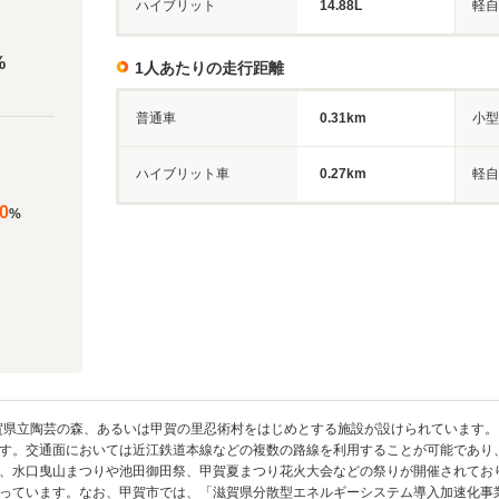
ハイブリット
14.88L
軽自
%
1人あたりの走行距離
普通車
0.31km
小型
ハイブリット車
0.27km
軽自
0
%
賀県立陶芸の森、あるいは甲賀の里忍術村をはじめとする施設が設けられています
す。交通面においては近江鉄道本線などの複数の路線を利用することが可能であり、
、水口曳山まつりや池田御田祭、甲賀夏まつり花火大会などの祭りが開催されてお
っています。なお、甲賀市では、「滋賀県分散型エネルギーシステム導入加速化事