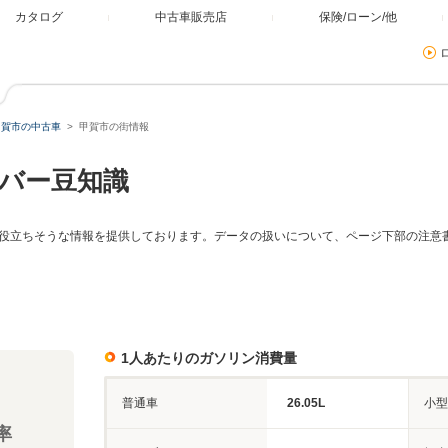
カタログ
中古車販売店
保険/ローン/他
甲賀市の中古車
甲賀市の街情報
バー豆知識
役立ちそうな情報を提供しております。データの扱いについて、ページ下部の注意
1人あたりのガソリン消費量
普通車
26.05L
小型
率