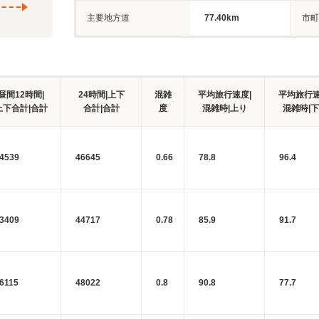
主要地方道
77.40km
市町
昼間12時間|
24時間|上下
混雑
平均旅行速度|
平均旅行速
上下合計|合計
合計|合計
度
混雑時|上り
混雑時|
4539
46645
0.66
78.8
96.4
3409
44717
0.78
85.9
91.7
6115
48022
0.8
90.8
77.7