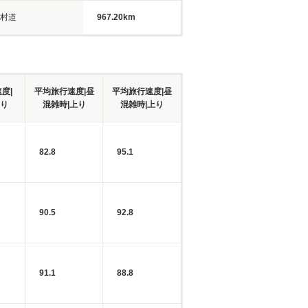
村道
967.20km
度|
平均旅行速度|昼
平均旅行速度|昼
下り
混雑時|上り
混雑時|上り
82.8
95.1
90.5
92.8
91.1
88.8