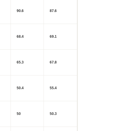
90.6
87.6
68.4
69.1
65.3
67.8
50.4
55.4
50
50.3