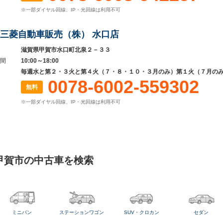
※一部ダイヤル回線、IP・光回線は利用不可
三菱自動車販売（株） 水口店
滋賀県甲賀市水口町北泉２－３３
間
10:00～18:00
毎週水と第２・３火と第４火（７・８・１０・３月のみ）第１火（７月の
0078-6002-559302
無料
※一部ダイヤル回線、IP・光回線は利用不可
甲賀市の中古車を検索
ミニバン
ステーションワゴン
SUV・クロカン
セダン