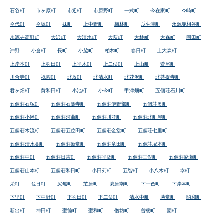
石谷町
市ヶ原町
市辺町
市原野町
一式町
今在家町
今崎町
今代町
今堀町
妹町
上中野町
梅林町
瓜生津町
永源寺相谷町
永源寺高野町
大沢町
大清水町
大萩町
大林町
大森町
岡田町
沖野
小倉町
長町
小脇町
柏木町
春日町
上大森町
上岸本町
上羽田町
上平木町
上二俣町
上山町
萱尾町
川合寺町
祇園町
北坂町
北清水町
北花沢町
北菩提寺町
君ヶ畑町
黄和田町
小池町
小今町
甲津畑町
五個荘石川町
五個荘石塚町
五個荘石馬寺町
五個荘伊野部町
五個荘奥町
五個荘小幡町
五個荘河曲町
五個荘川並町
五個荘北町屋町
五個荘木流町
五個荘五位田町
五個荘金堂町
五個荘七里町
五個荘清水鼻町
五個荘新堂町
五個荘竜田町
五個荘塚本町
五個荘中町
五個荘日吉町
五個荘平阪町
五個荘三俣町
五個荘簗瀬町
五個荘山本町
五個荘和田町
小田苅町
五智町
小八木町
幸町
栄町
佐目町
尻無町
芝原町
柴原南町
下一色町
下岸本町
下里町
下中野町
下羽田町
下二俣町
清水中町
勝堂町
昭和町
新出町
神田町
聖徳町
聖和町
僧坊町
曽根町
園町