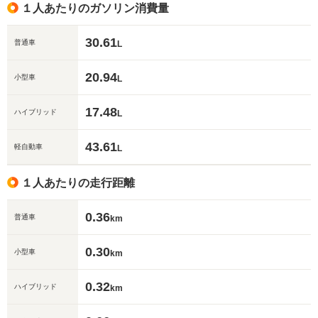
１人あたりのガソリン消費量
30.61
普通車
L
20.94
小型車
L
17.48
ハイブリッド
L
43.61
軽自動車
L
１人あたりの走行距離
0.36
普通車
km
0.30
小型車
km
0.32
ハイブリッド
km