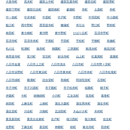
大覚寺町
高木町
建部上中町
建部瓦屋寺町
建部北町
建部堺町
建部下野町
建部日吉町
建部南町
蓼畑町
寺町
土器町
外町
中一色町
中岸本町
中里町
中戸町
中野町
中羽田町
中小路町
鯰江町
西中野町
西菩提寺町
糠塚町
布引台
野口町
野村町
林田町
東今崎町
東沖野
東中野町
ひばり丘町
百済寺甲町
百済寺町
百済寺本町
平尾町
平田町
平松町
平柳町
布施町
札の辻
蛇溝町
政所町
御園町
三津屋町
南清水町
南花沢町
南菩提寺町
箕川町
宮荘町
妙法寺町
山上町
杠葉尾町
湯屋町
八日市金屋
八日市上之町
八日市清水
八日市町
八日市野々宮町
八日市浜野町
八日市東浜町
八日市東本町
八日市本町
八日市松尾町
八日市緑町
横溝町
読合堂町
和南町
阿弥陀堂町
石塔町
市子沖町
市子川原町
市子殿町
市子松井町
稲垂町
猪子町
伊庭町
今町
鋳物師町
小川町
乙女浜町
垣見町
葛巻町
綺田町
上麻生町
上南町
蒲生大森町
蒲生岡本町
蒲生寺町
蒲生堂町
川合町
川南町
北須田町
きぬがさ町
木村町
栗見新田町
栗見出在家町
合戸町
桜川西町
桜川東町
佐生町
佐野町
下麻生町
新宮町
神郷町
鈴町
躰光寺町
田井町