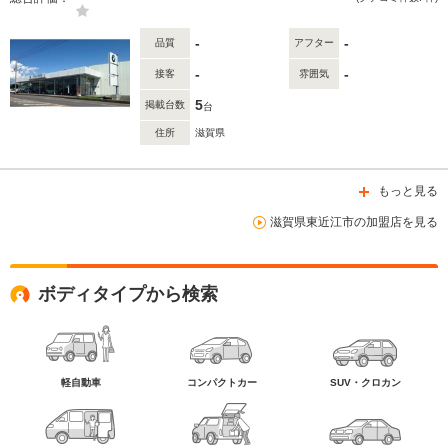
-
-
品質
アフター
-
-
接客
雰囲気
5
掲載台数
台
住所
滋賀県
もっと見る
滋賀県東近江市の加盟店を見る
ボディタイプから検索
軽自動車
コンパクトカー
SUV・クロカン