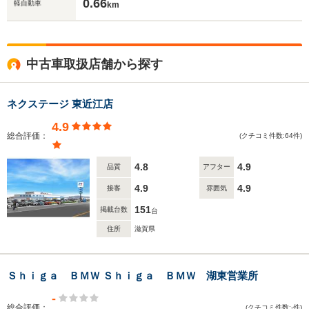
0.66
軽自動車
km
中古車取扱店舗から探す
ネクステージ 東近江店
4.9
総合評価：
(クチコミ件数:64件)
4.8
4.9
品質
アフター
4.9
4.9
接客
雰囲気
151
掲載台数
台
住所
滋賀県
Ｓｈｉｇａ ＢＭＷ Ｓｈｉｇａ ＢＭＷ 湖東営業所
-
総合評価：
(クチコミ件数:-件)