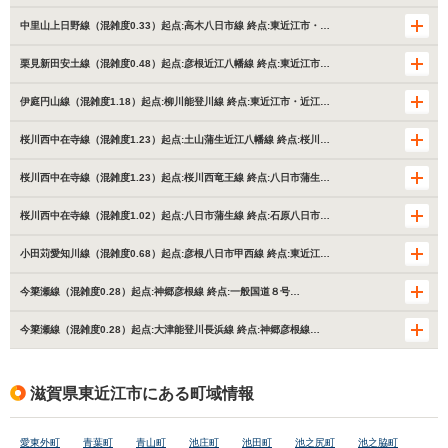
中里山上日野線（混雑度0.33）起点:高木八日市線 終点:東近江市・…
栗見新田安土線（混雑度0.48）起点:彦根近江八幡線 終点:東近江市…
伊庭円山線（混雑度1.18）起点:柳川能登川線 終点:東近江市・近江…
桜川西中在寺線（混雑度1.23）起点:土山蒲生近江八幡線 終点:桜川…
桜川西中在寺線（混雑度1.23）起点:桜川西竜王線 終点:八日市蒲生…
桜川西中在寺線（混雑度1.02）起点:八日市蒲生線 終点:石原八日市…
小田苅愛知川線（混雑度0.68）起点:彦根八日市甲西線 終点:東近江…
今簗瀬線（混雑度0.28）起点:神郷彦根線 終点:一般国道８号…
今簗瀬線（混雑度0.28）起点:大津能登川長浜線 終点:神郷彦根線…
滋賀県東近江市にある町域情報
愛東外町
青葉町
青山町
池庄町
池田町
池之尻町
池之脇町