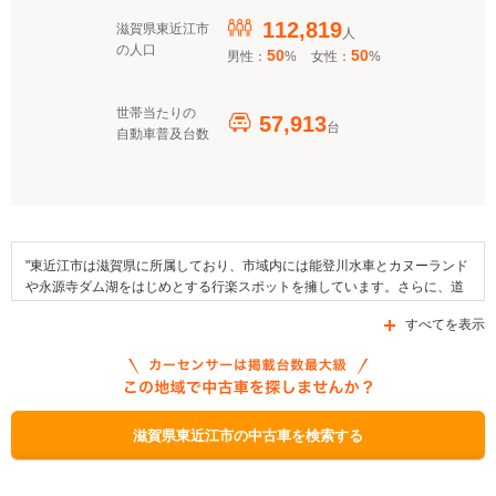
112,819
滋賀県東近江市
人
の人口
50
50
男性：
%
女性：
%
世帯当たりの
57,913
台
自動車普及台数
"東近江市は滋賀県に所属しており、市域内には能登川水車とカヌーランド
や永源寺ダム湖をはじめとする行楽スポットを擁しています。さらに、道
の駅「あいとうマーガレットステーション」などが、東近江市内に設けら
すべてを表示
れた施設として挙げることができます。同市内で例年開催される祭りには
八日市聖徳まつりや伊庭の坂下しまつりなどがあります。ほかにも、市の
名産品としては湖東吹味噌や中里の山の芋などが挙げられます。国道421
号線や国道307号線、あるいは県道217号線といった道路が通る東近江市に
は、JR西日本東海道本線を含む複数の路線の停車駅が設置されています。
なお、市内に存在する補助金制度としては、「クリーンエネルギー自動車
滋賀県東近江市の中古車を検索する
導入促進対策費補助金」、「滋賀県分散型エネルギーシステム導入加速化
事業補助金」や「次世代自動車充電インフラ整備促進事業」があります。"