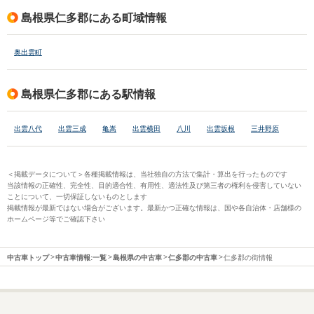
島根県仁多郡にある町域情報
奥出雲町
島根県仁多郡にある駅情報
出雲八代
出雲三成
亀嵩
出雲横田
八川
出雲坂根
三井野原
＜掲載データについて＞各種掲載情報は、当社独自の方法で集計・算出を行ったものです
当該情報の正確性、完全性、目的適合性、有用性、適法性及び第三者の権利を侵害していない
ことについて、一切保証しないものとします
掲載情報が最新ではない場合がございます。最新かつ正確な情報は、国や各自治体・店舗様の
ホームページ等でご確認下さい
中古車トップ
中古車情報:一覧
島根県の中古車
仁多郡の中古車
仁多郡の街情報