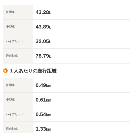
43.28
普通車
L
43.89
小型車
L
32.05
ハイブリッド
L
78.79
軽自動車
L
１人あたりの走行距離
0.49
普通車
km
0.61
小型車
km
0.54
ハイブリッド
km
1.33
軽自動車
km