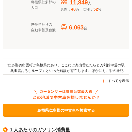
11,849
島根県仁多郡の
人
人口
48
52
男性：
%
女性：
%
世帯当たりの
6,063
台
自動車普及台数
"仁多郡奥出雲町は島根県にあり、ここには奥出雲たたらと刀剣館や道の駅
「奥出雲おろちループ」といった施設が存在します。ほかにも、砂の器記
念碑や鬼の舌震をはじめとする観光スポットが町域内にはあります。この
すべてを表示
町で行われるイベントとしては、奥出雲そば街道新そばまつり、奥出雲ウ
ルトラおろち100キロマラニック大会などが挙げられ、地域の特産品とし
ては、横田和牛肉や奥出雲舞茸などがあります。交通面では、国道314号
線や国道432号線、県道270号線をはじめとする道路を利用することが可能
であるほか、JR西日本・木次線がエリア内に乗り入れています。なお、こ
の町内に存在する補助金制度としては、「クリーンエネルギー自動車導入
島根県仁多郡の中古車を検索する
促進対策費補助金」、「島根県環境資金」、「次世代自動車充電インフラ
整備促進事業」などが交付されています。"
１人あたりのガソリン消費量