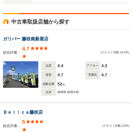
中古車取扱店舗から探す
ガリバー 藤枝南新屋店
4.7
総合評価：
(クチコミ件数:167件)
4.4
4.3
品質
アフター
4.7
4.7
接客
雰囲気
52
掲載台数
台
住所
静岡県 静岡中部
Ｂｅｌｌｃａ藤枝店
5
総合評価：
(クチコミ件数:10件)