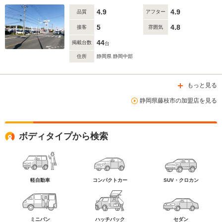
4.9
4.9
品質
アフター
5
4.8
接客
雰囲気
44
掲載台数
台
住所
静岡県 静岡中部
もっと見る
静岡県藤枝市の加盟店を見る
ボディタイプから検索
軽自動車
コンパクトカー
SUV・クロカン
ミニバン
ハッチバック
セダン