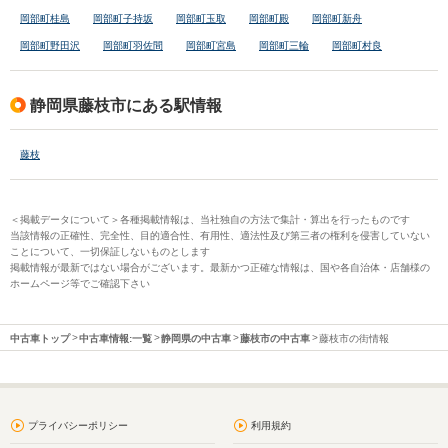
岡部町桂島
岡部町子持坂
岡部町玉取
岡部町殿
岡部町新舟
岡部町野田沢
岡部町羽佐間
岡部町宮島
岡部町三輪
岡部町村良
静岡県藤枝市にある駅情報
藤枝
＜掲載データについて＞各種掲載情報は、当社独自の方法で集計・算出を行ったものです
当該情報の正確性、完全性、目的適合性、有用性、適法性及び第三者の権利を侵害していない
ことについて、一切保証しないものとします
掲載情報が最新ではない場合がございます。最新かつ正確な情報は、国や各自治体・店舗様の
ホームページ等でご確認下さい
中古車トップ
中古車情報:一覧
静岡県の中古車
藤枝市の中古車
藤枝市の街情報
プライバシーポリシー
利用規約