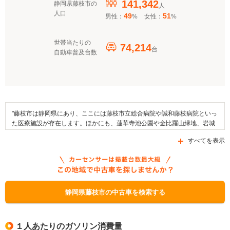
141,342
静岡県藤枝市の
人
人口
49
51
男性：
%
女性：
%
世帯当たりの
74,214
台
自動車普及台数
"藤枝市は静岡県にあり、ここには藤枝市立総合病院や誠和藤枝病院といっ
た医療施設が存在します。ほかにも、蓮華寺池公園や金比羅山緑地、岩城
山緑地をはじめとする行楽スポットが市域内にはあります。この地域では
すべてを表示
例年、蓮華寺池公園の藤まつりや金比羅山瀬戸川桜まつりあるいは、滝ノ
谷不動峡の紅葉まつりといった行事が開催されており、地域の名産品とし
ては、藤枝茶やしいたけなどが知られています。交通面では、国道1号線
や県道209号線、県道381号線などの道路を利用することが可能であるほ
か、JR東海・東海道本線がエリア内に乗り入れています。なお、藤枝市で
は、「次世代自動車充電インフラ整備促進事業」や「クリーンエネルギー
静岡県藤枝市の中古車を検索する
自動車導入促進対策費補助金」といった自動車補助金制度の審査が行われ
ています。"
１人あたりのガソリン消費量