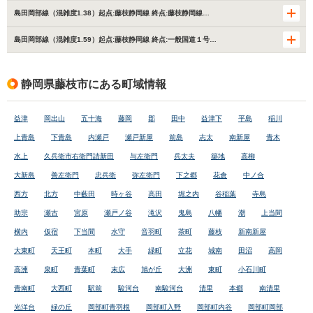
島田岡部線（混雑度1.38）起点:藤枝静岡線 終点:藤枝静岡線…
島田岡部線（混雑度1.59）起点:藤枝静岡線 終点:一般国道１号…
静岡県藤枝市にある町域情報
益津
岡出山
五十海
藤岡
郡
田中
益津下
平島
稲川
上青島
下青島
内瀬戸
瀬戸新屋
前島
志太
南新屋
青木
水上
久兵衛市右衛門請新田
与左衛門
兵太夫
築地
高柳
大新島
善左衛門
忠兵衛
弥左衛門
下之郷
花倉
中ノ合
西方
北方
中藪田
時ヶ谷
高田
堀之内
谷稲葉
寺島
助宗
瀬古
宮原
瀬戸ノ谷
滝沢
鬼島
八幡
潮
上当間
横内
仮宿
下当間
水守
音羽町
茶町
藤枝
新南新屋
大東町
天王町
本町
大手
緑町
立花
城南
田沼
高岡
高洲
泉町
青葉町
末広
旭が丘
大洲
東町
小石川町
青南町
大西町
駅前
駿河台
南駿河台
清里
本郷
南清里
光洋台
緑の丘
岡部町青羽根
岡部町入野
岡部町内谷
岡部町岡部