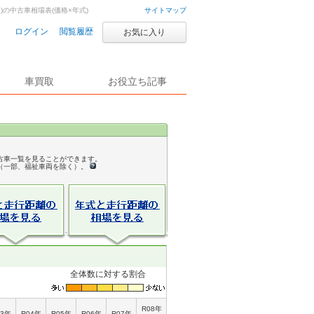
2月)の中古車相場表(価格×年式)
サイトマップ
ログイン
閲覧履歴
お気に入り
車買取
お役立ち記事
古車一覧を見ることができます。
（一部、福祉車両を除く）。
全体数に対する割合
R08年
03年
R04年
R05年
R06年
R07年