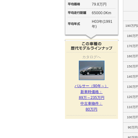
79.8万円
65000.0Km
H03年(1991
190万円
年)
180万
170万
160万
カタログへ
150万
140万
パルサー（90年～）
130万
新車時価格：
120万
89万～235万円
中古車物件：
110万
80万円
100万
90万
80万