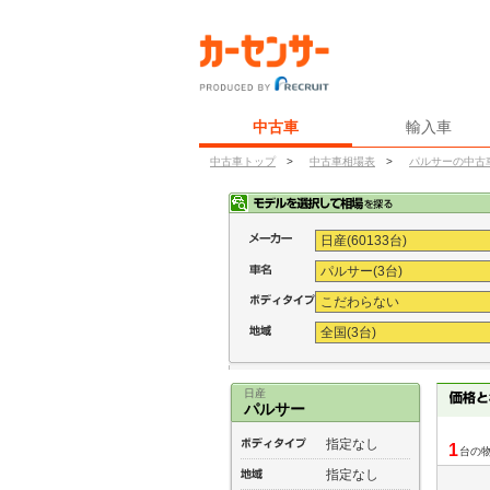
中古車
輸入車
中古車トップ
>
中古車相場表
>
パルサーの中古
日産
パルサー
指定なし
1
台の
指定なし