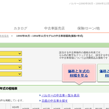
パルサー(1990年08月～1994年1
カタログ
中古車販売店
保険/ローン/他
車相場表
>
1990年08月～1994年12月モデルの中古車相場表(価格×年式)
該当する中古車物件の価格分布表です。
セル内の数字をクリックすると、該当する中
※中古車相場については消費税込み価格です
パルサーの中古車一覧を表示
物件を掲載しています。
日産の中古車を探す
H24年
H25年
H26年
H27年
H28年
H29年
H30年
H31年
R02年
R