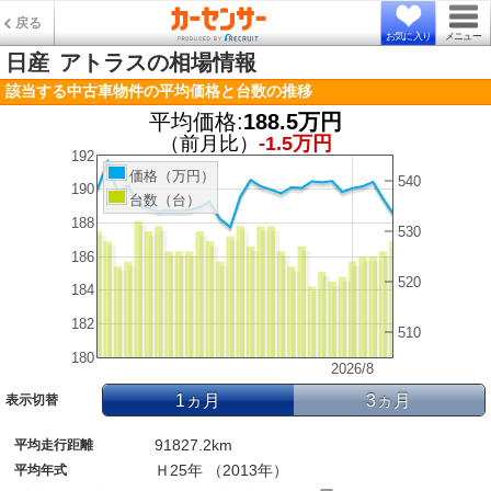
戻る
お気に入り
メニュー
日産
アトラスの相場情報
該当する中古車物件の平均価格と台数の推移
平均価格:
188.5万円
（前月比）
-1.5万円
192
価格（万円）
540
190
台数（台）
188
530
186
520
184
182
510
180
2026/8
1ヵ月
3ヵ月
表示切替
91827.2km
平均走行距離
Ｈ25年 （2013年）
平均年式