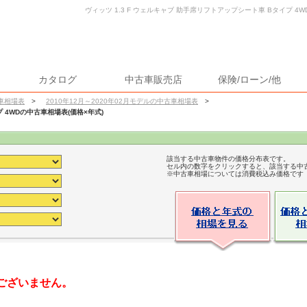
ヴィッツ 1.3 F ウェルキャブ 助手席リフトアップシート車 Bタイプ 4
カタログ
中古車販売店
保険/ローン/他
車相場表
>
2010年12月～2020年02月モデルの中古車相場表
>
プ 4WDの中古車相場表(価格×年式)
該当する中古車物件の価格分布表です。
セル内の数字をクリックすると、該当する中
※中古車相場については消費税込み価格です
ございません。