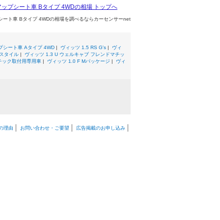
トアップシート車 Bタイプ 4WDの相場 トップへ
プシート車 Bタイプ 4WDの相場を調べるならカーセンサーnet
プシート車 Aタイプ 4WD
|
ヴィッツ 1.5 RS G's
|
ヴィ
トスタイル
|
ヴィッツ 1.3 U ウェルキャブ フレンドマチッ
マチック取付用専用車
|
ヴィッツ 1.0 F Mパッケージ
|
ヴィ
の理由
お問い合わせ・ご要望
広告掲載のお申し込み