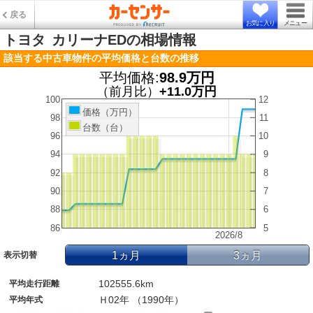
戻る
お気に入り
メニュー
トヨタ
カリーナEDの相場情報
該当する中古車物件の平均価格と台数の推移
平均価格:
98.9万円
（前月比）
+11.0万円
100
12
価格（万円）
98
11
台数（台）
96
10
94
9
92
8
90
7
88
6
86
5
2026/8
1ヵ月
3ヵ月
表示切替
102555.6km
平均走行距離
Ｈ02年 （1990年）
平均年式