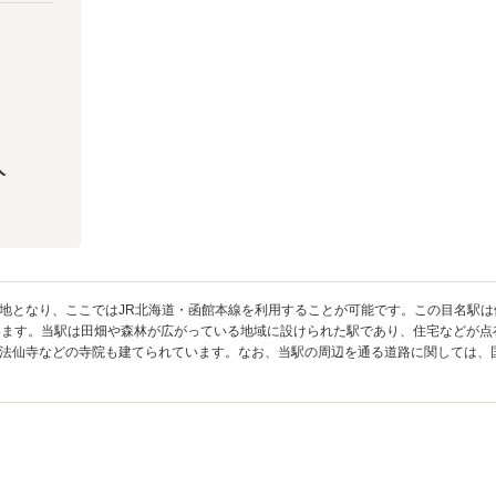
人
地となり、ここではJR北海道・函館本線を利用することが可能です。この目名駅
います。当駅は田畑や森林が広がっている地域に設けられた駅であり、住宅などが点
法仙寺などの寺院も建てられています。なお、当駅の周辺を通る道路に関しては、国