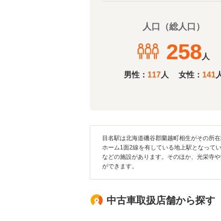
人口（総人口）
258
人
男性：
117
人
女性：
141
目名駅は北海道磯谷郡蘭越町相生がその所在
ホーム1面2線を有している地上駅となって
などの施設があります。そのほか、光栄寺や
ができます。
中古車取扱店舗から探す