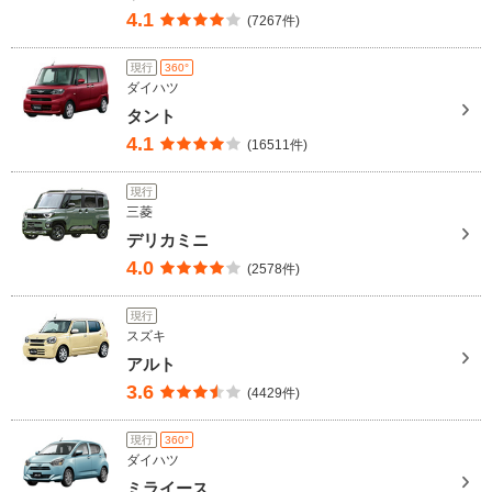
4.1
(7267件)
現行
360°
ダイハツ
タント
4.1
(16511件)
現行
三菱
デリカミニ
4.0
(2578件)
現行
スズキ
アルト
3.6
(4429件)
現行
360°
ダイハツ
ミライース