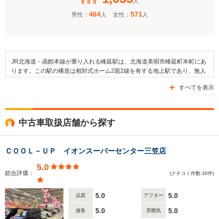
人
464
571
男性：
人
女性：
人
JR北海道・函館本線が乗り入れる峰延駅は、北海道美唄市峰延町本町にあ
ります。この駅の構造は相対式ホーム2面2線を有する地上駅であり、無人
駅となっています。そして、当駅に隣接しているのは岩見沢駅や光珠内駅
すべてを表示
になります。また、駅の周辺の地域は田畑が大半を占めており、住宅など
も立ち並んでいます。さらに、当駅の周辺地域には美唄市立峰延中学校や
峰延郵便局などの施設があるほか、行順寺や蓮教寺、峰延神社といった寺
社が存在します。なお、駅周辺の交通面には北海道中央バスの「峰延」停
中古車取扱店舗から探す
留所が設置されているほか、国道12号線や道道275号線などの道路が整備
されています。
ＣＯＯＬ－ＵＰ イオンスーパーセンター三笠店
5.0
総合評価：
(クチコミ件数:30件)
5.0
5.0
品質
アフター
5.0
5.0
接客
雰囲気