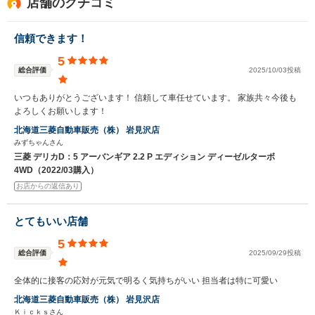
店舗のクチコミ
信頼できます！
5
総合評価
2025/10/03投稿
いつもありがとうございます！ 信頼して車任せています。 家族共々今後も
よろしくお願いします！
北海道三菱自動車販売（株） 岩見沢店
みずちゃんさん
三菱 デリカD：5 アーバンギア 2.2 P エディション ディーゼルターボ
4WD（2022/03購入）
お店からの返信あり
とてもいい店舗
5
総合評価
2025/09/29投稿
全体的に接客の応対が元気で明るく気持ちがいい 担当者は特に可愛い
北海道三菱自動車販売（株） 岩見沢店
Ｋｉｃｋｓさん