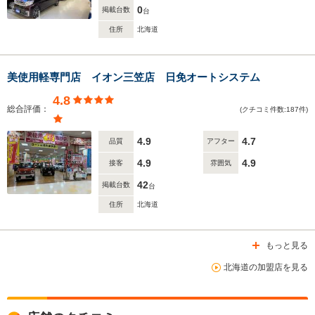
0
掲載台数
台
住所
北海道
美使用軽専門店 イオン三笠店 日免オートシステム
4.8
総合評価：
(クチコミ件数:187件)
4.9
4.7
品質
アフター
4.9
4.9
接客
雰囲気
42
掲載台数
台
住所
北海道
もっと見る
北海道の加盟店を見る