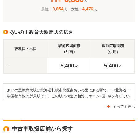
人
3,854
4,476
男性：
人
女性：
人
あいの里教育大駅周辺の広さ
駅前広場面積
駅前広場面積
改札口・出口
（計画）
（供用）
5,400
5,400
-
㎡
㎡
あいの里教育大駅は北海道札幌市北区南あいの里にある駅で、JR北海道・
学園都市線の所属駅です。この駅の構造は相対式ホーム2面2線を有してい
る地上駅で、当駅の隣接駅は同じJR学園都市線内にある拓北駅、あいの里
すべてを表示
公園駅になります。そして、この駅の周辺には札幌市立あいの里西小学校
や北海道教育大学附属札幌中学校などの教育施設が設けられています。さ
らに、北海道医療大学病院などもあります。なお、駅周辺の交通面には道
道128号線や道道273号線などの道路が整備されているほか、北海道中央バ
中古車取扱店舗から探す
スを利用することが可能です。