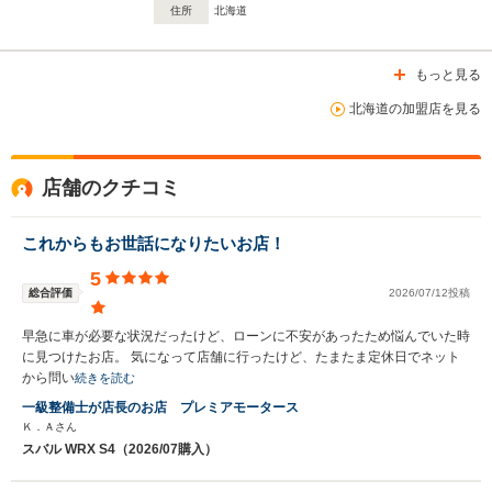
住所
北海道
もっと見る
北海道の加盟店を見る
店舗のクチコミ
これからもお世話になりたいお店！
5
総合評価
2026/07/12投稿
早急に車が必要な状況だったけど、ローンに不安があったため悩んでいた時
に見つけたお店。 気になって店舗に行ったけど、たまたま定休日でネット
から問い
続きを読む
一級整備士が店長のお店 プレミアモータース
Ｋ．Ａさん
スバル WRX S4（2026/07購入）