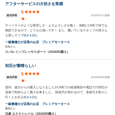
アフターサービスの大切さを実感
5
総合評価
2026/07/11投稿
ディーラーのような堅苦しさ・よそよそしさが無く、気軽にLINEで何でも
相談できるので、とても心強いです！ また、働いているスタッフの皆さん
も楽しそうで
続きを読む
一級整備士が店長のお店 プレミアモータース
拓海さん
スバル インプレッサスポーツ（2026/05購入）
対応が素晴らしい
5
総合評価
2026/06/01投稿
道内、遠方からの購入になりましたがLINEでの経過報告や電話での対応が
迅速で気持ちよく購入出来ました。 陸送代が掛かるので、直接引き取りに
行くとお伝え
続きを読む
一級整備士が店長のお店 プレミアモータース
廉翔さん
日産 エクストレイル（2026/05購入）