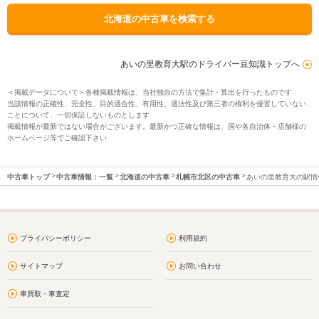
北海道の中古車を検索する
あいの里教育大駅のドライバー豆知識トップへ
＜掲載データについて＞各種掲載情報は、当社独自の方法で集計・算出を行ったものです
当該情報の正確性、完全性、目的適合性、有用性、適法性及び第三者の権利を侵害していない
ことについて、一切保証しないものとします
掲載情報が最新ではない場合がございます。最新かつ正確な情報は、国や各自治体・店舗様の
ホームページ等でご確認下さい
中古車トップ
中古車情報：一覧
北海道の中古車
札幌市北区の中古車
あいの里教育大の駅情
プライバシーポリシー
利用規約
サイトマップ
お問い合わせ
車買取・車査定