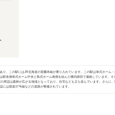
人
あり、この駅にはJR北海道の室蘭本線が乗り入れています。この駅は単式ホーム・
は駅舎側単式ホーム中央と島式ホーム南側を結んだ構内踏切で連絡しています。そ
駅の周辺は森林が広がる地域となっており、住宅なども立ち並んでいます。さらに
辺には国道37号線などの道路が整備されています。