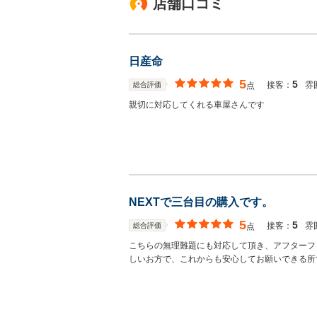
店舗口コミ
日産命
5
5
接客：
雰
総合評価
点
親切に対応してくれる車屋さんです
NEXTで三台目の購入です。
5
5
接客：
雰
総合評価
点
こちらの無理難題にも対応して頂き、アフターフ
しいお方で、これからも安心してお願いできる所