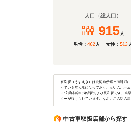
人口（総人口）
915
人
男性：
402
人
女性：
513
有珠駅（うすえき）は北海道伊達市有珠町に
っている無人駅になっており、互いのホーム
JR室蘭本線の洞爺駅および長和駅です。当
ターが設けられています。なお、この駅の周
中古車取扱店舗から探す