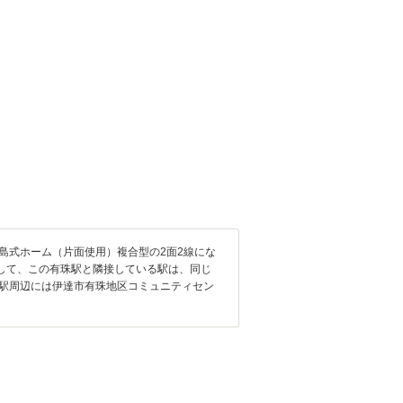
島式ホーム（片面使用）複合型の2面2線にな
して、この有珠駅と隣接している駅は、同じ
、駅周辺には伊達市有珠地区コミュニティセン