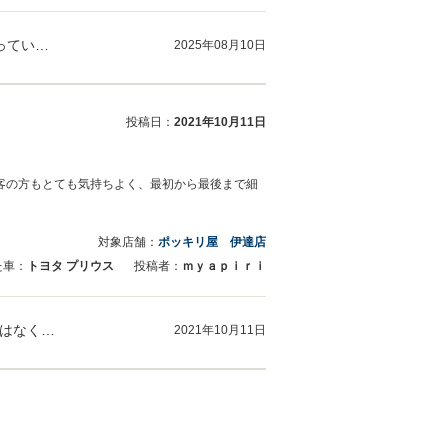
キャサリン様 ご来店いただき、誠にありがとうございました。 弊社では長く大切にお車に乗っていただきたいと思い、アフターサービスに関して…
2025年08月10日
投稿日：
2021年10月11日
客の方もとても気持ちよく、最初から最後まで細
対象店舗：
ポッキリ屋 伊達店
た車：
トヨタ プリウス
投稿者：
ｍｙａｐｉｒｉ
この度はプリウスのご購入、誠にありがとうございました！また、お車の状態についてだけではなく私の対応にまでお褒めのお言葉をいただけたこ…
2021年10月11日