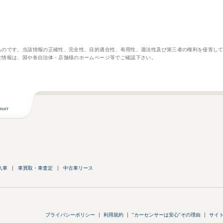
ものです。当該情報の正確性、完全性、目的適合性、有用性、適法性及び第三者の権利を侵害し
な情報は、国や各自治体・店舗様のホームページ等でご確認下さい。
入車
車買取・車査定
中古車リース
プライバシーポリシー
利用規約
"カーセンサーは安心"その理由
サイ