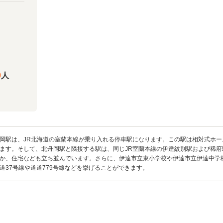
0
人
岡駅は、JR北海道の室蘭本線が乗り入れる停車駅になります。この駅は相対式ホー
ます。そして、北舟岡駅と隣接する駅は、同じJR室蘭本線の伊達紋別駅および稀
か、住宅なども立ち並んでいます。さらに、伊達市立東小学校や伊達市立伊達中学
37号線や道道779号線などを挙げることができます。