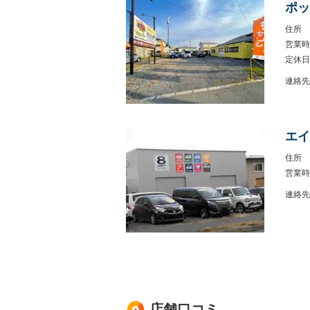
ポッ
住所
営業時
定休日
連絡先
エイ
住所
営業時
連絡先
店舗口コミ