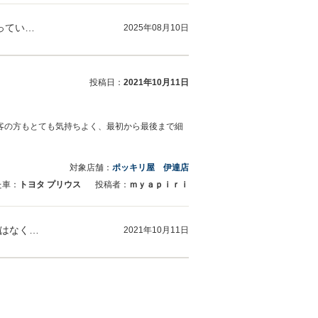
キャサリン様 ご来店いただき、誠にありがとうございました。 弊社では長く大切にお車に乗っていただきたいと思い、アフターサービスに関して…
2025年08月10日
投稿日：
2021年10月11日
客の方もとても気持ちよく、最初から最後まで細
対象店舗：
ポッキリ屋 伊達店
た車：
トヨタ プリウス
投稿者：
ｍｙａｐｉｒｉ
この度はプリウスのご購入、誠にありがとうございました！また、お車の状態についてだけではなく私の対応にまでお褒めのお言葉をいただけたこ…
2021年10月11日