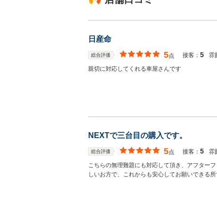
日産命
5
5
接客：
雰
総合評価
点
親切に対応してくれる車屋さんです
NEXTで三台目の購入です。
5
5
接客：
雰
総合評価
点
こちらの無理難題にも対応して頂き、アフターフ
しいお方で、これからも安心してお願いできる所