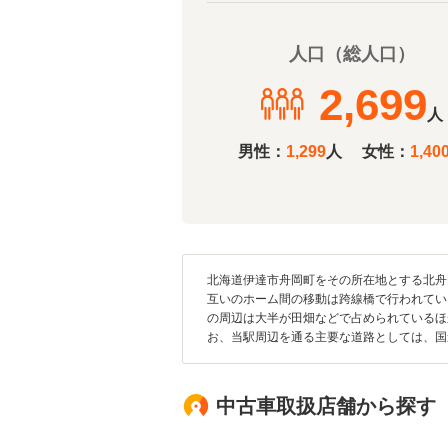
人口（総人口）
2,699
人
男性：
1,299
人
女性：
1,40
北海道伊達市舟岡町をその所在地とする北舟
互いのホーム間の移動は跨線橋で行われてい
の周辺は大半が田畑などで占められているほ
お、当駅周辺を通る主要な道路としては、国道
中古車取扱店舗から探す