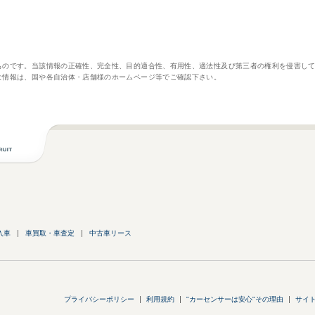
ものです。当該情報の正確性、完全性、目的適合性、有用性、適法性及び第三者の権利を侵害し
な情報は、国や各自治体・店舗様のホームページ等でご確認下さい。
入車
車買取・車査定
中古車リース
プライバシーポリシー
利用規約
"カーセンサーは安心"その理由
サイ