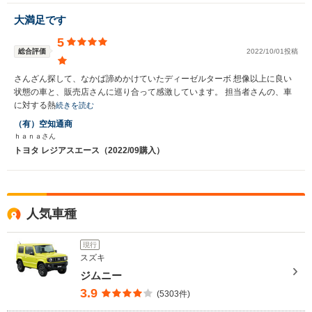
大満足です
5
総合評価
2022/10/01投稿
さんざん探して、なかば諦めかけていたディーゼルターボ 想像以上に良い
状態の車と、販売店さんに巡り合って感激しています。 担当者さんの、車
に対する熱
続きを読む
（有）空知通商
ｈａｎａさん
トヨタ レジアスエース（2022/09購入）
人気車種
現行
スズキ
ジムニー
3.9
(5303件)