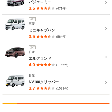
パジェロミニ
3.5
(471件)
現行
三菱
ミニキャブバン
3.5
(564件)
現行
日産
エルグランド
4.0
(1166件)
日産
NV100クリッパー
3.7
(1521件)