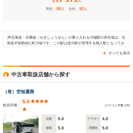
人
89
82
男性：
人
女性：
人
JR北海道・石勝線（せきしょうせん）が乗り入れる川端駅の所在地は、北
海道夕張郡由仁町川端です。この駅は追分駅が管理する無人駅となってお
り、川端駅の構造は相対式かつ島式ホーム2面3線を備えた地上駅となりま
すべてを表示
す。この駅と隣接している駅は、同じJR石勝線の追分駅および滝ノ上駅で
す。そして、この駅の周辺の大部分は森林や田畑で占められているほか、
住宅などが点在しています。さらに、川端神社なども建てられています。
なお、当駅周辺のエリアを通る主要な道路としては、国道274号線や道道
中古車取扱店舗から探す
462号線を挙げることができます。
（有）空知通商
5.0
総合評価：
(クチコミ件数:1件)
5.0
4.0
品質
アフター
5.0
5.0
接客
雰囲気