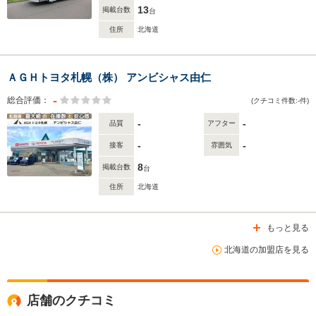
13
掲載台数
台
住所
北海道
ＡＧＨトヨタ札幌（株） アンビシャス由仁
-
総合評価：
(クチコミ件数:-件)
-
-
品質
アフター
-
-
接客
雰囲気
8
掲載台数
台
住所
北海道
もっと見る
北海道の加盟店を見る
店舗のクチコミ