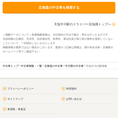
北海道の中古車を検索する
天塩中川駅のドライバー豆知識トップへ
＜掲載データについて＞各種掲載情報は、当社独自の方法で集計・算出を行ったものです
当該情報の正確性、完全性、目的適合性、有用性、適法性及び第三者の権利を侵害していない
ことについて、一切保証しないものとします
掲載情報が最新ではない場合がございます。最新かつ正確な情報は、国や各自治体・店舗様の
ホームページ等でご確認下さい
中古車トップ
中古車情報：一覧
北海道の中古車
中川郡の中古車
天塩中川の駅情報
プライバシーポリシー
利用規約
サイトマップ
お問い合わせ
車買取・車査定