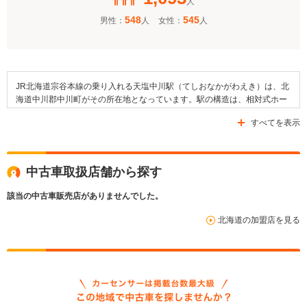
人
548
545
男性：
人
女性：
人
JR北海道宗谷本線の乗り入れる天塩中川駅（てしおなかがわえき）は、北
海道中川郡中川町がその所在地となっています。駅の構造は、相対式ホー
ム2面2線を有する地上駅です。そして、隣接している駅は宗谷本線の佐久
すべてを表示
駅と歌内駅です。駅の周囲には住宅地が広がっており、中川郵便局や道の
駅なかがわ、中川町役場といった施設が存在するほか、中川町立中央小学
校や中川町立中川中学校などの教育施設も設けられています。また、周辺
には天塩川が流れており、国道40号線駅（名寄国道）や道道438号線、道
中古車取扱店舗から探す
道541号線といった道路が整備されています。
該当の中古車販売店がありませんでした。
北海道の加盟店を見る