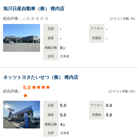
旭川日産自動車（株） 稚内店
-
総合評価：
(クチコミ件数:-件)
-
-
品質
アフター
-
-
接客
雰囲気
0
掲載台数
台
住所
北海道
ネッツトヨタたいせつ（株） 稚内店
5.0
総合評価：
(クチコミ件数:1件)
5.0
0.0
品質
アフター
5.0
5.0
接客
雰囲気
4
掲載台数
台
住所
北海道