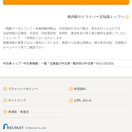
稚内駅のドライバー豆知識トップへ
＜掲載データについて＞各種掲載情報は、当社独自の方法で集計・算出を行ったものです
当該情報の正確性、完全性、目的適合性、有用性、適法性及び第三者の権利を侵害していない
ことについて、一切保証しないものとします
掲載情報が最新ではない場合がございます。最新かつ正確な情報は、国や各自治体・店舗様の
ホームページ等でご確認下さい
中古車トップ
中古車情報：一覧
北海道の中古車
稚内市の中古車
稚内の駅情報
プライバシーポリシー
利用規約
サイトマップ
お問い合わせ
車買取・車査定