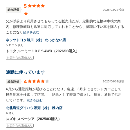
5
総合評価
2026/03/28投稿
父が以前より利用させてもらってる販売店だが、定期的な点検や車検の案
内、修理依頼時も迅速に対応してくれることから、就職に伴い車を購入する
ことになり
続きを読む
ネッツトヨタ旭川（株） わっかない店
ケロヨンさん
トヨタ ルーミー 1.0 G S 4WD（2026/03購入）
お店からの返信あり
通勤に使っています
4
総合評価
2025/06/03投稿
4月から通勤距離が延びることになり、急遽、3月末にセカンドカーとして
軽自動車を検索して訪問。 結果として即決で購入し、毎日、通勤で活用
しています。
続きを読む
北北海道ダイハツ販売（株） 稚内店
Ｎさん
スズキ スペーシア（2025/03購入）
お店からの返信あり