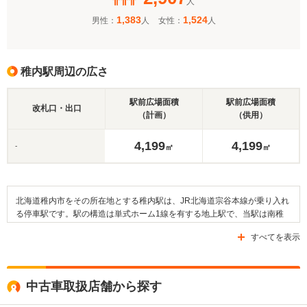
人
1,383
1,524
男性：
人
女性：
人
稚内駅周辺の広さ
駅前広場面積
駅前広場面積
改札口・出口
（計画）
（供用）
4,199
4,199
-
㎡
㎡
北海道稚内市をその所在地とする稚内駅は、JR北海道宗谷本線が乗り入れ
る停車駅です。駅の構造は単式ホーム1線を有する地上駅で、当駅は南稚
内駅に隣接しています。駅の周辺は住宅地が広がっており、稚内市役所や
すべてを表示
市立稚内病院、稚内総合文化センターなどの施設があるほか、北門神社や
法雲寺、大慶寺などの寺社も存在します。また、氷雪の門や九人の乙女の
碑などの史跡や、稚内公園や中央公園などの公園も存在します。道路に関
しては、国道40号線（稚内国道）や道道106号線（オロロンライン）など
中古車取扱店舗から探す
を利用することが出来ます。