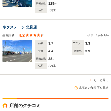
129
掲載台数
台
住所
北海道
ネクステージ 北見店
4.3
総合評価：
(クチコミ件数:7件)
3.7
3.3
品質
アフター
4.4
3.9
接客
雰囲気
38
掲載台数
台
住所
北海道
もっと見る
北海道の加盟店を見る
店舗のクチコミ