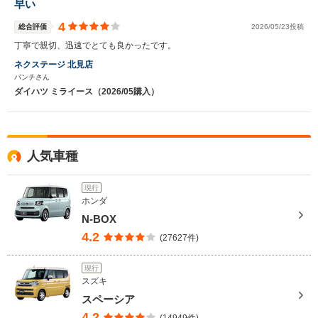
早い
4
総合評価
2026/05/23投稿
丁寧で親切、迅速でとても良かったです。
ネクステージ 北見店
パンチさん
ダイハツ ミライース（2026/05購入）
人気車種
現行
ホンダ
N-BOX
4.2
(27627件)
現行
スズキ
スペーシア
4.2