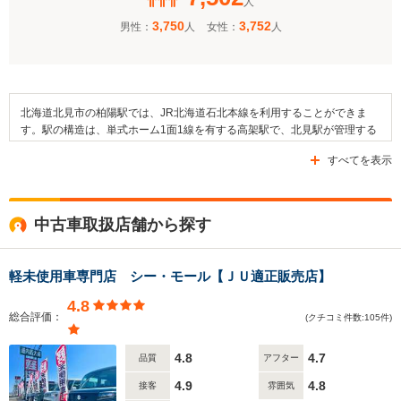
人
3,750
3,752
男性：
人
女性：
人
北海道北見市の柏陽駅では、JR北海道石北本線を利用することができま
す。駅の構造は、単式ホーム1面1線を有する高架駅で、北見駅が管理する
無人駅になります。そして、隣接している駅は北見駅と愛し野駅です。駅
すべてを表示
の周辺には住宅地が広がっており、北海道北見柏陽高等学校や北見春光郵
便局、北網圏北見文化センターといった施設が存在します。また、国道39
号線（大雪大通）や小町泉通、道道943号線（大正通）などの道路が整備
されており、北海道北見バスが運行する三輪・小泉線が「柏陽高校」停留
中古車取扱店舗から探す
所から利用可能です。
軽未使用車専門店 シー・モール【ＪＵ適正販売店】
4.8
総合評価：
(クチコミ件数:105件)
4.8
4.7
品質
アフター
4.9
4.8
接客
雰囲気