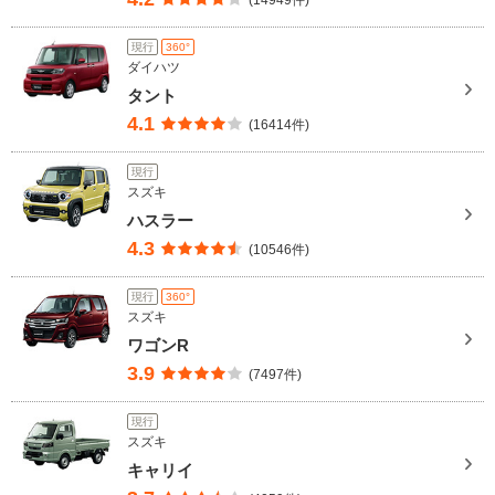
(14949件)
現行
360°
ダイハツ
タント
4.1
(16414件)
現行
スズキ
ハスラー
4.3
(10546件)
現行
360°
スズキ
ワゴンR
3.9
(7497件)
現行
スズキ
キャリイ