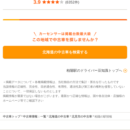
3.9
(6352件)
北海道の中古車を検索する
柏陽駅のドライバー豆知識トップへ
＜掲載データについて＞各種掲載情報は、当社独自の方法で集計・算出を行ったものです
当該情報の正確性、完全性、目的適合性、有用性、適法性及び第三者の権利を侵害していない
ことについて、一切保証しないものとします
掲載情報が最新ではない場合がございます。最新かつ正確な情報は、国や各自治体・店舗様の
ホームページ等でご確認下さい
中古車トップ
中古車情報：一覧
北海道の中古車
北見市の中古車
柏陽の駅情報