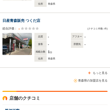
住所
青森県
日産青森販売 つくだ店
-
総合評価：
(クチコミ件数:-件)
-
-
品質
アフター
-
-
接客
雰囲気
1
掲載台数
台
住所
青森県
もっと見る
青森県の加盟店を見る
店舗のクチコミ