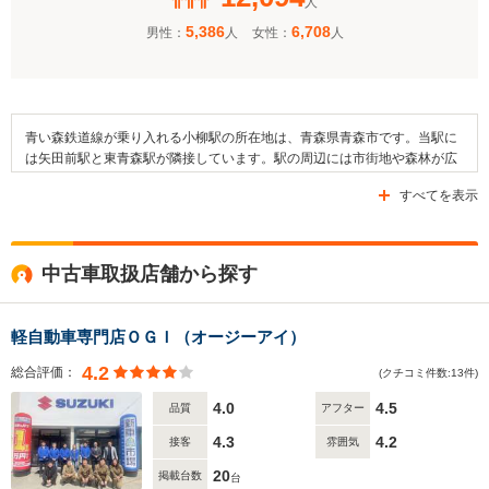
人
5,386
6,708
男性：
人
女性：
人
青い森鉄道線が乗り入れる小柳駅の所在地は、青森県青森市です。当駅に
は矢田前駅と東青森駅が隣接しています。駅の周辺には市街地や森林が広
がっており、付近を赤川が流れています。また、周辺に存在する施設とし
すべてを表示
ては、青森市立小柳小学校や青森県立青森商業高等学校、青森県立保健大
学などが挙げられます。そして、駅から徒歩3分の位置に「小柳小学校
前」停留所が設置されており、市営バスの小柳線の利用が可能です。駅の
周囲には県道259号線（奥州街道または陸羽街道）や県道44号線などの道
中古車取扱店舗から探す
路が通っています。
軽自動車専門店ＯＧＩ（オージーアイ）
4.2
総合評価：
(クチコミ件数:13件)
4.0
4.5
品質
アフター
4.3
4.2
接客
雰囲気
20
掲載台数
台