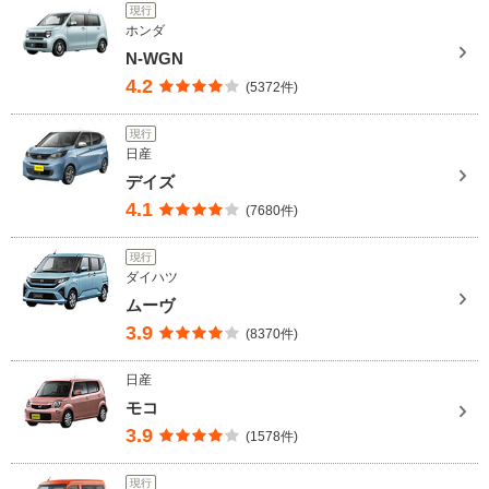
現行
ホンダ
N-WGN
4.2
(5372件)
現行
日産
デイズ
4.1
(7680件)
現行
ダイハツ
ムーヴ
3.9
(8370件)
日産
モコ
3.9
(1578件)
現行