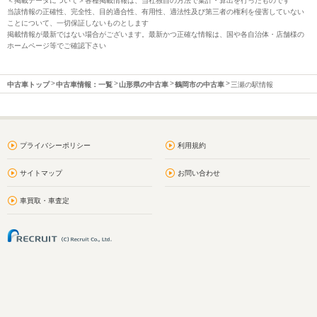
＜掲載データについて＞各種掲載情報は、当社独自の方法で集計・算出を行ったものです
当該情報の正確性、完全性、目的適合性、有用性、適法性及び第三者の権利を侵害していない
ことについて、一切保証しないものとします
掲載情報が最新ではない場合がございます。最新かつ正確な情報は、国や各自治体・店舗様の
ホームページ等でご確認下さい
中古車トップ
中古車情報：一覧
山形県の中古車
鶴岡市の中古車
三瀬の駅情報
プライバシーポリシー
利用規約
サイトマップ
お問い合わせ
車買取・車査定