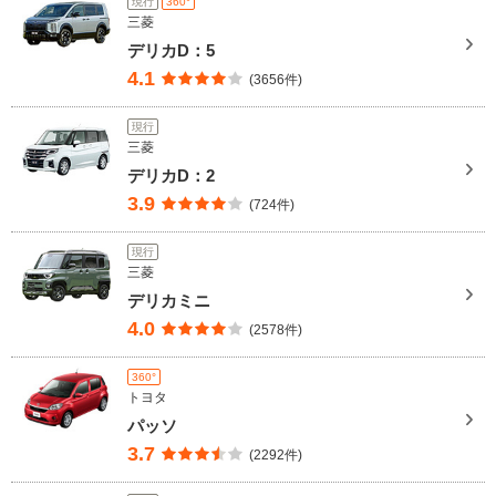
現行
360°
三菱
デリカD：5
4.1
(3656件)
現行
三菱
デリカD：2
3.9
(724件)
現行
三菱
デリカミニ
4.0
(2578件)
360°
トヨタ
パッソ
3.7
(2292件)