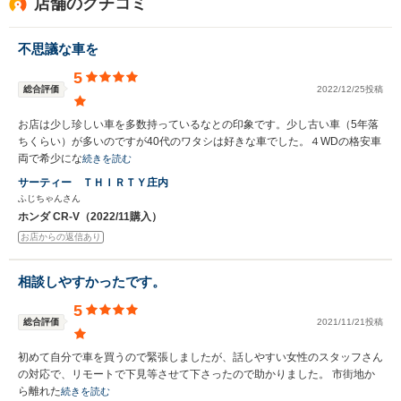
店舗のクチコミ
不思議な車を
5
総合評価
2022/12/25投稿
お店は少し珍しい車を多数持っているなとの印象です。少し古い車（5年落
ちくらい）が多いのですが40代のワタシは好きな車でした。４WDの格安車
両で希少にな
続きを読む
サーティー ＴＨＩＲＴＹ庄内
ふじちゃんさん
ホンダ CR-V（2022/11購入）
お店からの返信あり
相談しやすかったです。
5
総合評価
2021/11/21投稿
初めて自分で車を買うので緊張しましたが、話しやすい女性のスタッフさん
の対応で、リモートで下見等させて下さったので助かりました。 市街地か
ら離れた
続きを読む