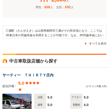
人
608
692
男性：
人
女性：
人
三瀬駅（さんぜえき）は山形県鶴岡市三瀬がその所在地となり、ここでは
JR東日本の羽越本線を利用することが可能です。なお、JR羽越本線におい
ては小波渡駅および羽前水沢駅が隣接駅にあたります。そして、この駅は
すべてを表示
単式ホーム1面1線と島式ホーム1面2線からなる無人駅となっています。ま
た、駅の周辺には三瀬保育園や鶴岡市立豊浦小学校、鶴岡市立豊浦中学校
といった教育施設が設けられているほか、定福院や了願寺といった寺社も
建てられています。なお、三瀬駅周辺を通っている道路には国道7号線や
中古車取扱店舗から探す
県道334号線などがあります。
サーティー ＴＨＩＲＴＹ庄内
5.0
総合評価：
(クチコミ件数:1件)
5.0
5.0
品質
アフター
5.0
4.0
接客
雰囲気