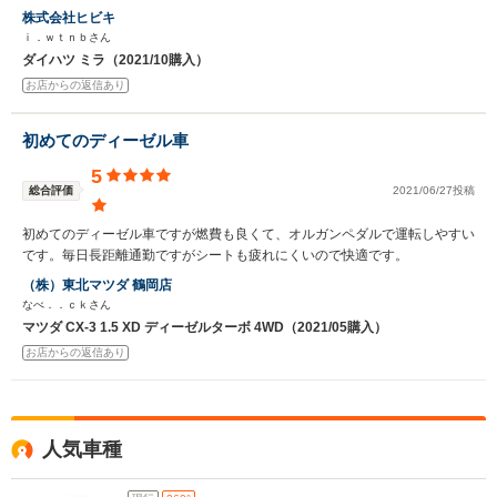
株式会社ヒビキ
ｉ．ｗｔｎｂさん
ダイハツ ミラ（2021/10購入）
お店からの返信あり
初めてのディーゼル車
5
総合評価
2021/06/27投稿
初めてのディーゼル車ですが燃費も良くて、オルガンペダルで運転しやすい
です。毎日長距離通勤ですがシートも疲れにくいので快適です。
（株）東北マツダ 鶴岡店
なべ．．ｃｋさん
マツダ CX-3 1.5 XD ディーゼルターボ 4WD（2021/05購入）
お店からの返信あり
人気車種