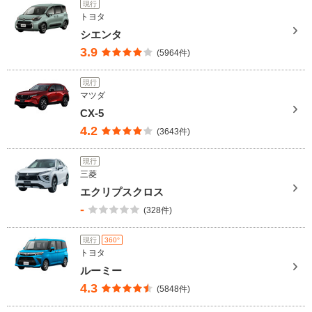
現行
トヨタ
シエンタ
3.9
(5964件)
現行
マツダ
CX-5
4.2
(3643件)
現行
三菱
エクリプスクロス
-
(328件)
現行
360°
トヨタ
ルーミー
4.3
(5848件)