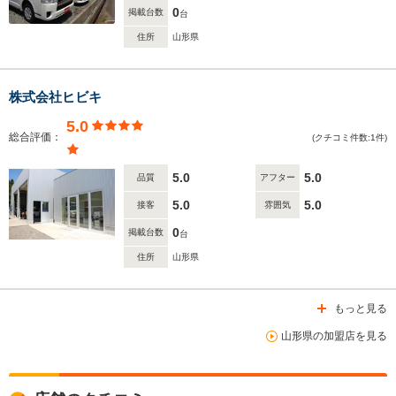
0
掲載台数
台
住所
山形県
株式会社ヒビキ
5.0
総合評価：
(クチコミ件数:1件)
5.0
5.0
品質
アフター
5.0
5.0
接客
雰囲気
0
掲載台数
台
住所
山形県
もっと見る
山形県の加盟店を見る