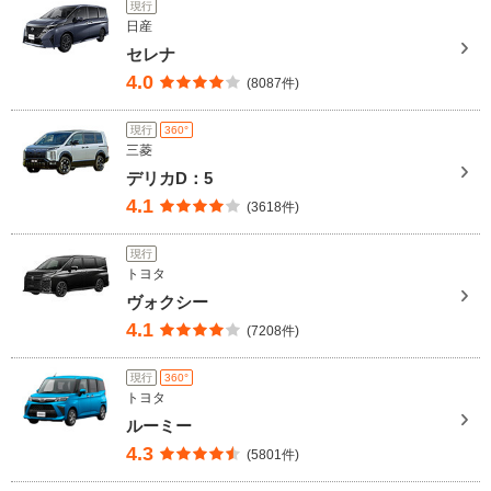
現行
日産
セレナ
4.0
(8087件)
現行
360°
三菱
デリカD：5
4.1
(3618件)
現行
トヨタ
ヴォクシー
4.1
(7208件)
現行
360°
トヨタ
ルーミー
4.3
(5801件)