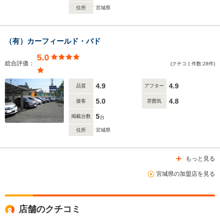
住所
宮城県
（有）カーフィールド・バド
5.0
総合評価：
(クチコミ件数:28件)
4.9
4.9
品質
アフター
5.0
4.8
接客
雰囲気
5
掲載台数
台
住所
宮城県
もっと見る
宮城県の加盟店を見る
店舗のクチコミ