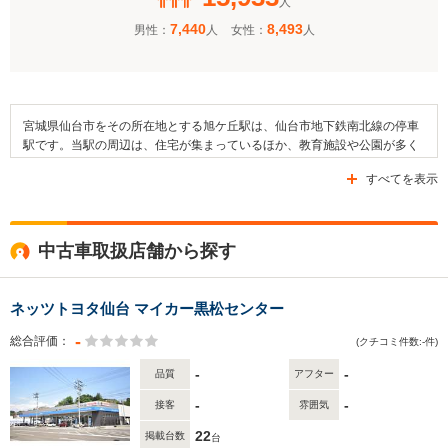
人
7,440
8,493
男性：
人
女性：
人
宮城県仙台市をその所在地とする旭ケ丘駅は、仙台市地下鉄南北線の停車
駅です。当駅の周辺は、住宅が集まっているほか、教育施設や公園が多く
見られます。駅の近くには、スリーエム仙台市科学館や仙台文学館を備え
すべてを表示
るとともに、緑豊かな大規模公園である台原森林公園があるほか、南光台
三丁目公園や勝山東公園などがあります。また、駅周辺には、仙台市立旭
丘小学校、旭ケ丘幼稚園、緑ケ丘第二幼稚園、南光台保育園などが点在し
ています。駅の地上部には、仙台市営バスや宮城交通が発着するバスター
中古車取扱店舗から探す
ミナルが設置されています。道路に関しては、県道22号線などが利用可能
となっています。
ネッツトヨタ仙台 マイカー黒松センター
-
総合評価：
(クチコミ件数:-件)
-
-
品質
アフター
-
-
接客
雰囲気
22
掲載台数
台