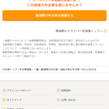
新潟県の中古車を検索する
根知駅のドライバー豆知識トップへ
＜掲載データについて＞各種掲載情報は、当社独自の方法で集計・算出を行ったものです
当該情報の正確性、完全性、目的適合性、有用性、適法性及び第三者の権利を侵害していない
ことについて、一切保証しないものとします
掲載情報が最新ではない場合がございます。最新かつ正確な情報は、国や各自治体・店舗様の
ホームページ等でご確認下さい
中古車トップ
中古車情報：一覧
新潟県の中古車
糸魚川市の中古車
根知の駅情報
プライバシーポリシー
利用規約
サイトマップ
お問い合わせ