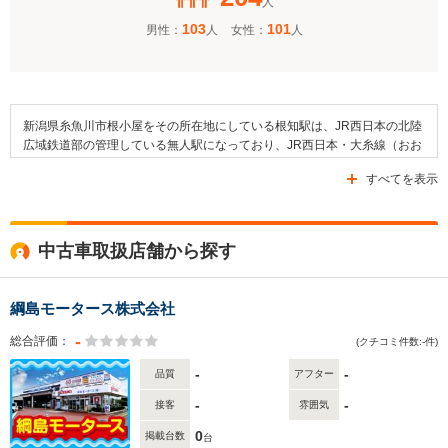
人
103
101
男性：
人
女性：
人
新潟県糸魚川市根小屋をその所在地にしている根知駅は、JR西日本の北陸
広域鉄道部の管理している無人駅になっており、JR西日本・大糸線（おお
いとせん）の停車駅になります。そして、この駅の周辺には森林が多く見
すべてを表示
られるほか、住宅や田畑なども見られます。さらに、周辺のエリアには姫
川および根知川などの複数の河川が流れており、勝蓮寺や飯縄神社などの
寺社も建てられています。なお、交通面として国道148号線や県道225号線
などの道路が通っています
中古車取扱店舗から探す
綱島モータース株式会社
-
総合評価：
(クチコミ件数:-件)
-
-
品質
アフター
-
-
接客
雰囲気
0
掲載台数
台