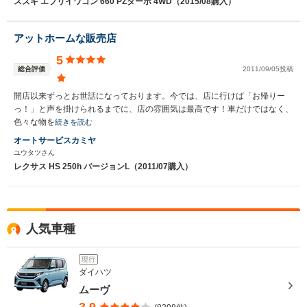
スズキ エブリイワゴン 660 PZターボ 4WD（2015/08購入）
アットホームな販売店
5
総合評価
2011/09/05投稿
開店以来ずっとお世話になっております。今では、店に行けば「お帰りー
っ！」と声を掛けられるまでに、店の雰囲気は最高です！車だけではなく、
色々な物を
続きを読む
オートサービスカミヤ
ユウタツさん
レクサス HS 250h バージョンL（2011/07購入）
人気車種
現行
ダイハツ
ムーヴ
3.9