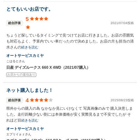
とてもいいお店です。
5
総合評価
2021/07/04投稿
ちょうど探しているタイミングで見つけてお店に行きました。お店の雰囲気
も対応もよく、予算内でいい車だったので決めました。お店の方も担当の清
水さんの
続きを読む
オートサービスカミヤ
こはるとさん
日産 デイズルークス 660 X 4WD（2021/07購入）
お店からの返信あり
ネット購入しました！
4
総合評価
2015/08/23投稿
県外からの購入の為 なかなか見にいけなくて 写真画像のみで 購入決意しま
した。走行距離少ない割には本体価格が安く実際見るまで不安でしたが そ
れほど目
続きを読む
オートサービスカミヤ
エブリイｐｚさん