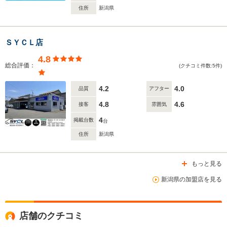
住所
新潟県
ＳＹＣＬ店
4.8
総合評価：
(クチコミ件数:5件)
4.2
4.0
品質
アフター
4.8
4.6
接客
雰囲気
4
掲載台数
台
住所
新潟県
もっと見る
新潟県の加盟店を見る
店舗のクチコミ