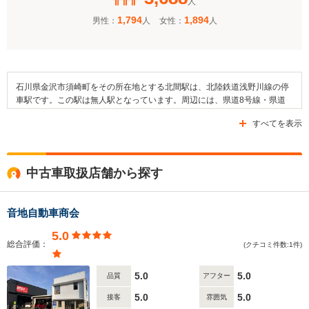
人
1,794
1,894
男性：
人
女性：
人
石川県金沢市須崎町をその所在地とする北間駅は、北陸鉄道浅野川線の停
車駅です。この駅は無人駅となっています。周辺には、県道8号線・県道
60号線・県道200号線などの道路が通っています。この駅の周辺には「大
すべてを表示
浦保育園前」停留所が設置されており、北陸鉄道の運行するバスを利用す
ることが可能です。浅野川や大野川が流れる駅の周辺には、木谷公園や浅
野川市民体育館、須岐神社などがあります。また、金沢市立浅野川小学校
や金沢市立大浦小学校、金沢市立粟崎小学校といった教育施設も近隣に設
中古車取扱店舗から探す
けられています。
音地自動車商会
5.0
総合評価：
(クチコミ件数:1件)
5.0
5.0
品質
アフター
5.0
5.0
接客
雰囲気