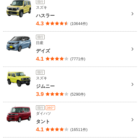
現行
スズキ
ハスラー
4.3
(10644件)
現行
日産
デイズ
4.1
(7771件)
現行
スズキ
ジムニー
3.9
(5290件)
現行
360°
ダイハツ
タント
4.1
(16511件)