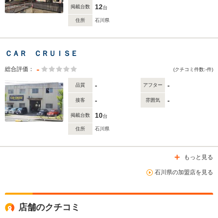
12
掲載台数
台
住所
石川県
ＣＡＲ ＣＲＵＩＳＥ
-
総合評価：
(クチコミ件数:-件)
-
-
品質
アフター
-
-
接客
雰囲気
10
掲載台数
台
住所
石川県
もっと見る
石川県の加盟店を見る
店舗のクチコミ