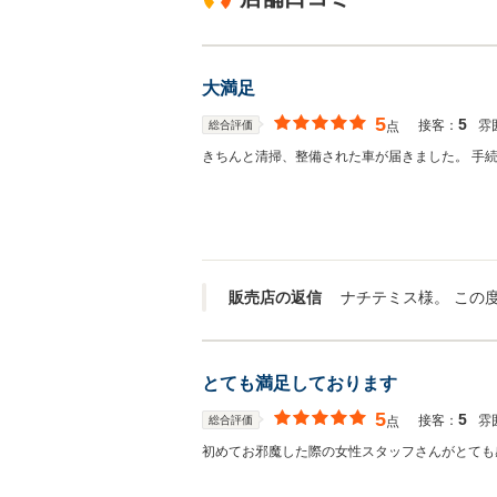
大満足
5
5
接客：
雰
総合評価
点
きちんと清掃、整備された車が届きました。 手
販売店の返信
とても満足しております
5
5
接客：
雰
総合評価
点
初めてお邪魔した際の女性スタッフさんがとても