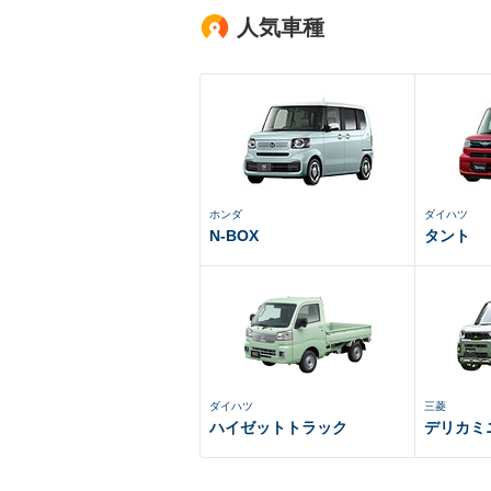
人気車種
ホンダ
ダイハツ
N-BOX
タント
ダイハツ
三菱
ハイゼットトラック
デリカミ