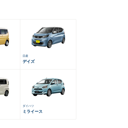
日産
デイズ
ダイハツ
ミライース