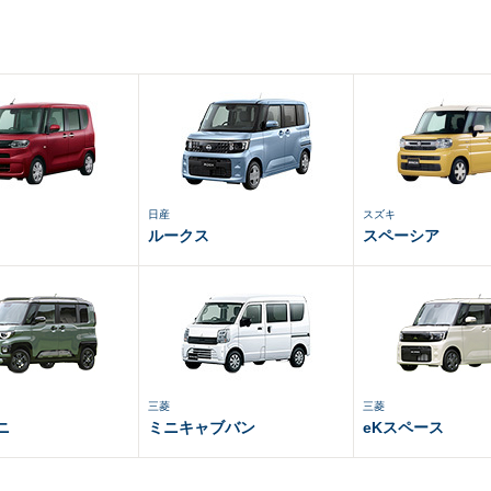
日産
スズキ
ルークス
スペーシア
三菱
三菱
ニ
ミニキャブバン
eKスペース