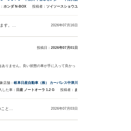
：
ホンダ N-BOX
投稿者：
ソイソースショウユ
この度はご来店と口コミありがとうございます。スタッフをお褒めいただきありがとうございます。今後も何かご不明なことがございましたらお気…
2026年07月16日
投稿日：
2026年07月01日
はありません。良い状態の車が手に入って良かっ
象店舗：
岐阜日産自動車（株） カーパレス中津川
入した車：
日産 ノートオーラ 1.2 G
投稿者：
ま
この度は当店でお車をご購入いただき誠にありがとうございました。 初めての中古車選びとのことで、安心して手続きを進めていただけたこと、…
2026年07月03日