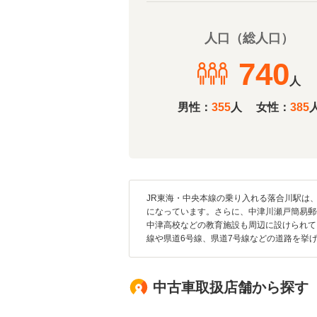
人口（総人口）
740
人
男性：
355
人
女性：
385
JR東海・中央本線の乗り入れる落合川駅は
になっています。さらに、中津川瀬戸簡易郵
中津高校などの教育施設も周辺に設けられて
線や県道6号線、県道7号線などの道路を挙
中古車取扱店舗から探す