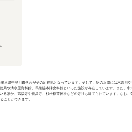
人
、岐阜県中津川市落合がその所在地となっています。そして、駅の近隣には木曽川
便局や清水屋資料館、馬籠脇本陣史料館といった施設が存在しています。また、中
いるほか、高福寺や善昌寺、杉松稲荷神社などの寺社も建てられています。なお、落
げることができます。