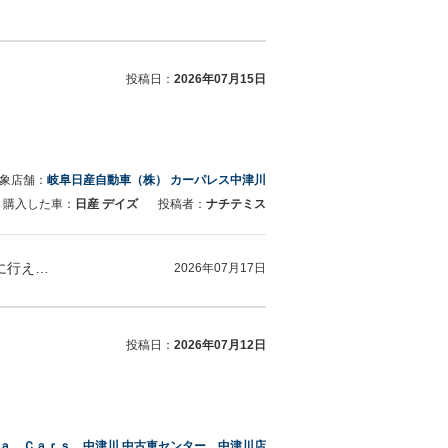
投稿日：
2026年07月15日
象店舗：
岐阜日産自動車（株） カーパレス中津川
購入した車：
日産 デイズ
投稿者：
ナチテミス
ナチテミス様。 この度のご購入、誠にありがとうございました。 また、お手続きもスムーズに行え、ありがたく思っております。 同県内でも近く…
2026年07月17日
投稿日：
2026年07月12日
ａ Ｃａｒｓ 中津川 中古車センター 中津川店