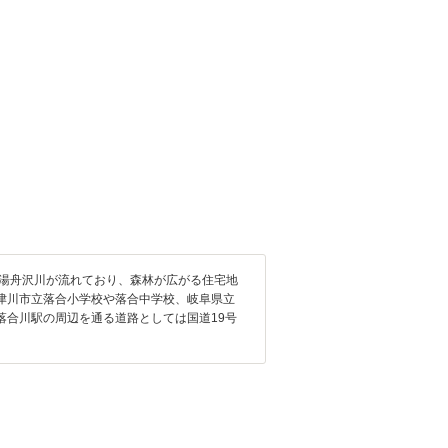
や湯舟沢川が流れており、森林が広がる住宅地
津川市立落合小学校や落合中学校、岐阜県立
合川駅の周辺を通る道路としては国道19号